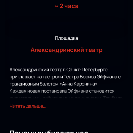
~
2 часа
Площадка
Александринский театр
Александринский театр в Санкт-Петербурге
приглашает на гастроли Театра Бориса Эйфмана с
грандиозным балетом «Анна Каренина».
Каждая новая постановка Эйфмана становится
значительным событием в мире культуры. Так было
и в 2005 году, когда состоялась премьера балета
Читать дальше...
«Анна Каренина», вызвавшая настоящий восторг
публики и критиков. Эта версия была удостоена
престижной премии «Лучший балетный спектакль»
Почему выбирают нас