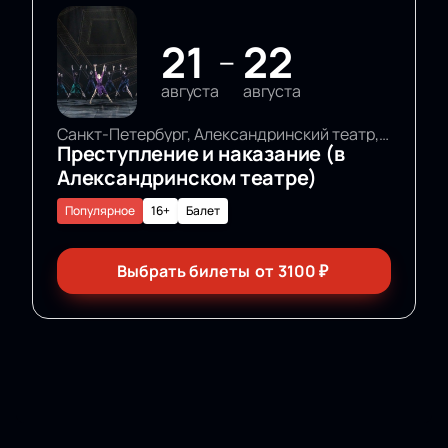
21
22
—
августа
августа
Санкт-Петербург, Александринский театр, Основная сцена
Преступление и наказание (в
Александринском театре)
Популярное
16+
Балет
Выбрать билеты
от
3100
₽