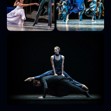
выберете места, подходящие именно вам. После
оплаты билеты мгновенно приходят на вашу почту.
Подлинность билетов гарантируется.
Обратите внимание, возможна смена актёрского
состава.
Режиссёр
: Борис Эйфман
Актёрский состав:
Труппа театра балета Бориса
Эйфмана