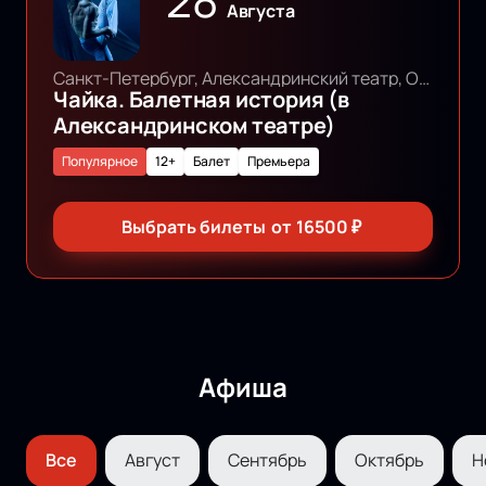
28
Августа
Санкт-Петербург, Александринский театр, Основная сцена
Чайка. Балетная история (в
Александринском театре)
Популярное
12+
Балет
Премьера
Выбрать билеты
от
16500
₽
Афиша
Все
Август
Сентябрь
Октябрь
Н