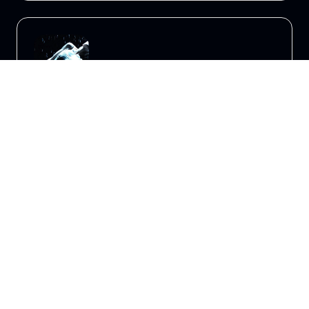
19
20
—
августа
августа
Санкт-Петербург, Александринский театр, Основная сцена
Анна Каренина (в
Александринском театре)
12+
Балет
Выбрать билеты
от
9300
₽