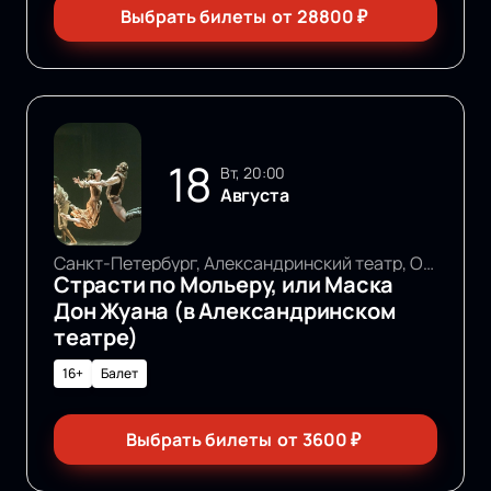
Выбрать билеты
от
28800
₽
18
вт, 20:00
Августа
Санкт-Петербург, Александринский театр, Основная сцена
Страсти по Мольеру, или Маска
Дон Жуана (в Александринском
театре)
16+
Балет
Выбрать билеты
от
3600
₽