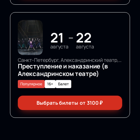
21
22
—
августа
августа
Санкт-Петербург, Александринский театр, Основная сцена
Преступление и наказание (в
Александринском театре)
Популярное
16+
Балет
Выбрать билеты
от
3100
₽