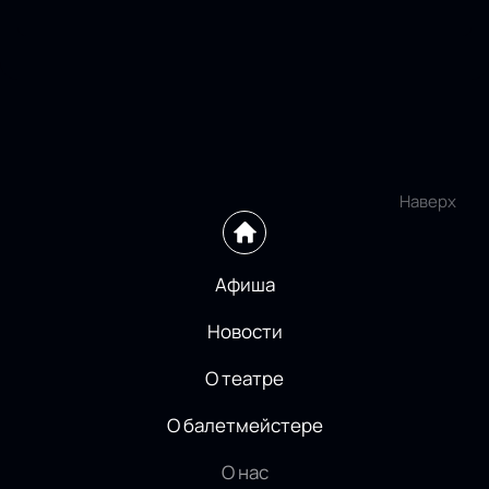
Наверх
Афиша
Новости
О театре
О балетмейстере
О нас