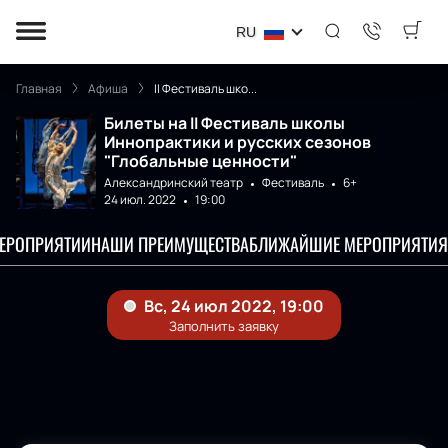
RU
Главная
Афиша
II Фестиваль шко...
Билеты на II Фестиваль школы
Иннопрактики и русских сезонов
"Глобальные ценности"
Александринский театр
Фестиваль
6+
24 июл. 2022
19:00
МЕРОПРИЯТИИ
НАШИ ПРЕИМУЩЕСТВА
БЛИЖАЙШИЕ МЕРОПРИЯТИЯ