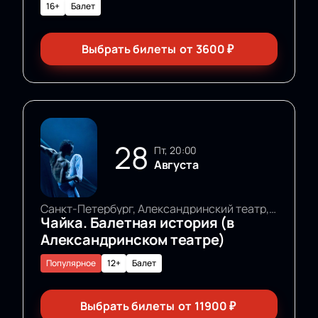
16+
Балет
Выбрать билеты
от
3600
₽
28
пт, 20:00
Августа
Санкт-Петербург, Александринский театр, Основная сцена
Чайка. Балетная история (в
Александринском театре)
Популярное
12+
Балет
Выбрать билеты
от
11900
₽