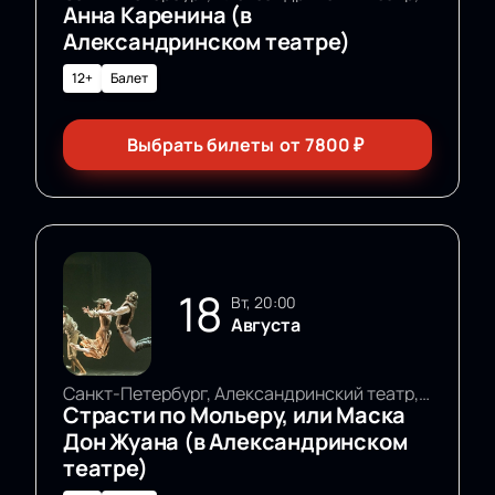
Анна Каренина (в
Александринском театре)
12+
Балет
Выбрать билеты
от
7800
₽
18
вт, 20:00
Августа
Санкт-Петербург, Александринский театр, Основная сцена
Страсти по Мольеру, или Маска
Дон Жуана (в Александринском
театре)