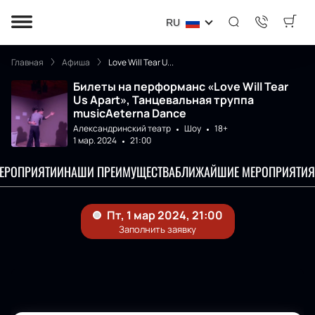
RU
Главная
Афиша
Love Will Tear U...
Билеты на перформанс «Love Will Tear
Us Apart», Танцевальная труппа
musicAeterna Dance
Александринский театр
Шоу
18+
1 мар. 2024
21:00
МЕРОПРИЯТИИ
НАШИ ПРЕИМУЩЕСТВА
БЛИЖАЙШИЕ МЕРОПРИЯТИЯ