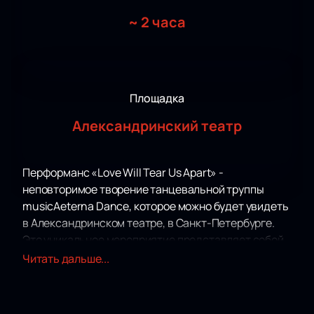
~
2 часа
Площадка
Александринский театр
Перформанс «Love Will Tear Us Apart» -
неповторимое творение танцевальной труппы
musicAeterna Dance, которое можно будет увидеть
в Александринском театре, в Санкт-Петербурге.
Это уникальное мероприятие представляет собой
пластический трактат о превратностях любви,
Читать дальше...
режиссированный Анной Гусевой. Название
перформанса было вдохновлено композицией
группы Joy Division, и само выступление свободно