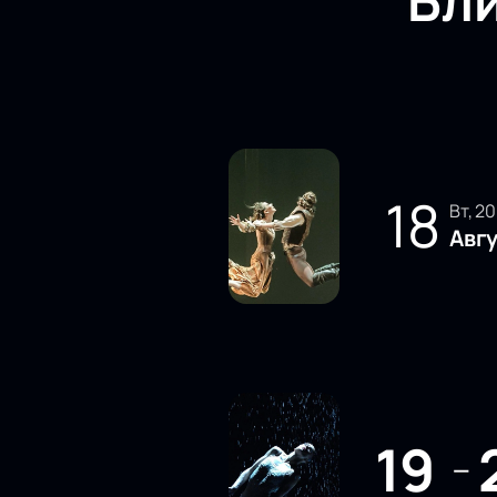
Бл
18
вт, 2
Авг
19
—