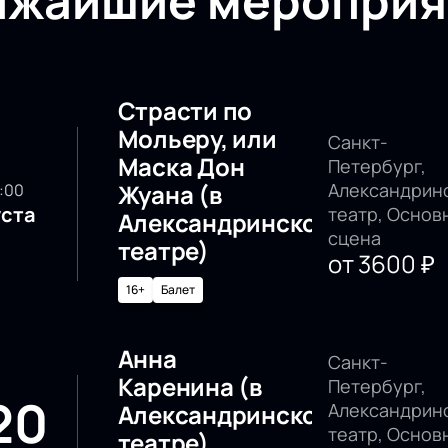
ижайшие мероприя
Страсти по
Мольеру, или
Санкт-
Маска Дон
Петербург,
Жуана (в
Александрин
0:00
уста
театр, Основ
Александринском
сцена
театре)
от
3600
₽
16+
Балет
Анна
Санкт-
Каренина (в
Петербург,
20
Александринском
Александрин
театр, Основ
театре)