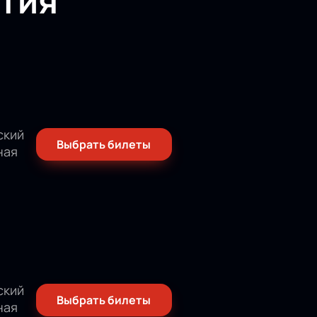
тия
ский
Выбрать билеты
ная
ский
Выбрать билеты
ная