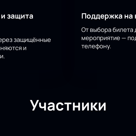
 и защита
Поддержка на 
От выбора билета 
мероприятие — под
через защищённые
телефону.
аняются и
и.
Участники