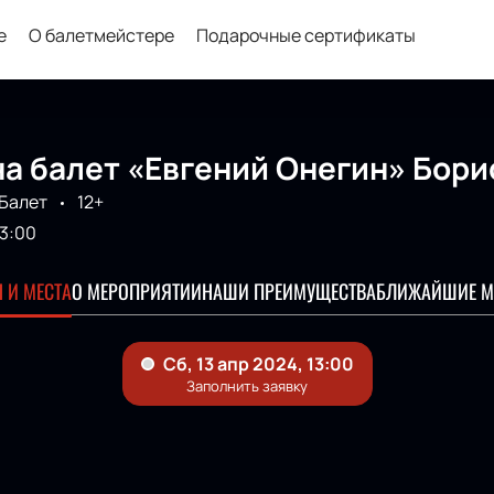
е
О балетмейстере
Подарочные сертификаты
на балет «Евгений Онегин» Бор
Балет
12+
13:00
 И МЕСТА
О МЕРОПРИЯТИИ
НАШИ ПРЕИМУЩЕСТВА
БЛИЖАЙШИЕ М