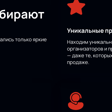
мый вечер в прекрасной атмосфере Пермского академическо
ыбирают
Уникальные п
тались только яркие
Находим уникальн
организаторов и 
— даже те, которы
продаже.