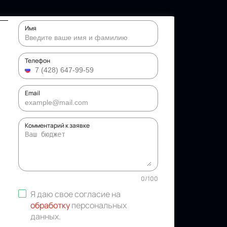
Имя
Телефон
Email
Комментарий к заявке
0
/
100
Я даю свое согласие на
обработку
персональных
данных
.