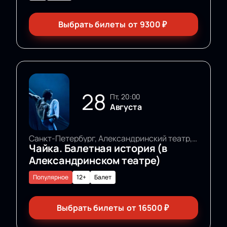
Выбрать билеты
от
9300
₽
28
пт, 20:00
Августа
Санкт-Петербург, Александринский театр, Основная сцена
Чайка. Балетная история (в
Александринском театре)
Популярное
12+
Балет
Выбрать билеты
от
16500
₽