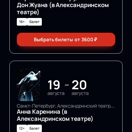
Дон Жуана (в Александринском
театре)
16+
Балет
Выбрать билеты
от
3600
₽
19
20
—
августа
августа
Санкт-Петербург, Александринский театр, Основная сцена
Анна Каренина (в
Александринском театре)
12+
Балет