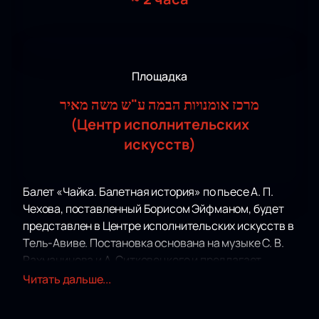
Площадка
מרכז אומנויות הבמה ע"ש משה מאיר
(Центр исполнительских
искусств)
Балет «Чайка. Балетная история» по пьесе А. П.
Чехова, поставленный Борисом Эйфманом, будет
представлен в Центре исполнительских искусств в
Тель-Авиве. Постановка основана на музыке С. В.
Рахманинова и А. Ситковецкого и предлагает
зрителям уникальную хореографическую
Читать дальше...
интерпретацию известного произведения.
Спектакль погружает аудиторию в мир закулисных