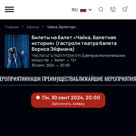
RU
Главная
Афиша
Чайка. Балетная ...
Билеты на балет «Чайка, Балетная
история» (гастроли театра балета
Бориса Эйфмана)
מרכז אומנויות הבמה ע"ש משה מאיר (Центр исполнительских
искусств)
Балет
12+
30 сент. 2024
20:00
МЕРОПРИЯТИИ
НАШИ ПРЕИМУЩЕСТВА
БЛИЖАЙШИЕ МЕРОПРИЯТИЯ