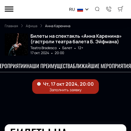
RU
Главная
Афиша
Анна Каренина
Билеты на спектакль «Анна Каренина»
(гастроли театра балета Б. Эйфмана)
Teatro Bradesco
Балет
12+
17 окт. 2024
20:00
МЕРОПРИЯТИИ
НАШИ ПРЕИМУЩЕСТВА
БЛИЖАЙШИЕ МЕРОПРИЯТИЯ