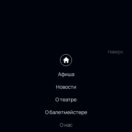
Наверх
Афиша
Новости
О театре
О балетмейстере
О нас