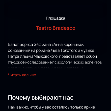
Площадка
Teatro Bradesco
Балет Бориса Эйфмана «Анна Каренина»,
основанный на романе Льва Толстого и музыке
Петра Ильича Чайковского, представляет собой
глубокое исследование психологических аспектов
и эмоциональных переживаний героев. В
гастрольной постановке театра балета Б. Эйфмана
Читать дальше...
на сцене Teatro Bradesco зрители смогут увидеть
интерпретацию любовного треугольника «Анна –
Каренин – Вронский». Хореограф Борис Эйфман
Почему выбирают нас
сосредоточился на передаче внутренней драмы
главной героини, что делает спектакль актуальным
Нам важно, чтобы у вас остались только яркие
и для современного зрителя.