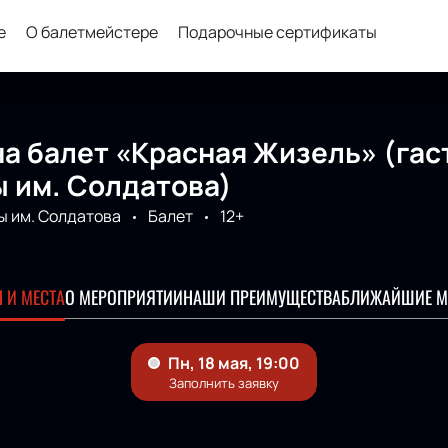
е
О балетмейстере
Подарочные сертификаты
а балет «Красная Жизель» (гас
 им. Солдатова)
ы им. Солдатова
Балет
12+
 И МЕСТА
О МЕРОПРИЯТИИ
НАШИ ПРЕИМУЩЕСТВА
БЛИЖАЙШИЕ М