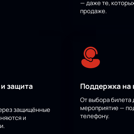
— даже те, которы
продаже.
 и защита
Поддержка на 
От выбора билета 
мероприятие — под
через защищённые
телефону.
аняются и
и.