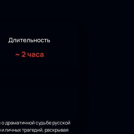
Длительность
~
2 часа
 о драматичной судьбе русской
 и личных трагедий, раскрывая