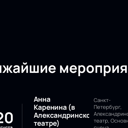
ижайшие мероприя
Анна
Санкт-
Каренина (в
Петербург,
20
Александринском
Александрин
театр, Основ
театре)
сцена
вгуста