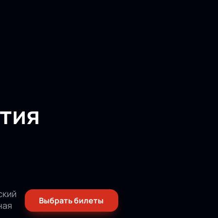
тия
ский
Выбрать билеты
ная