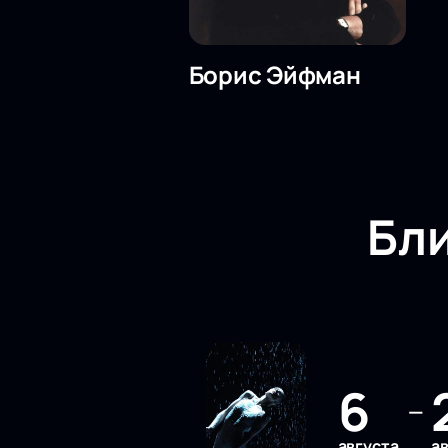
Борис Эйфман
Бл
6
—
августа
а