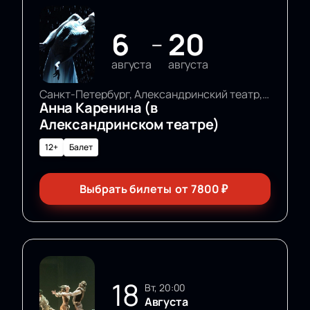
6
20
—
августа
августа
Санкт-Петербург, Александринский театр, Основная сцена
Анна Каренина (в
Александринском театре)
12+
Балет
Выбрать билеты
от
7800
₽
18
вт, 20:00
Августа