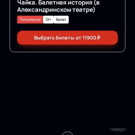
Чайка. Балетная история (в
Александринском театре)
Популярное
12+
Балет
Выбрать билеты
от
11900
₽
Наверх