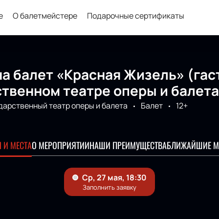
е
О балетмейстере
Подарочные сертификаты
а балет «Красная Жизель» (гас
твенном театре оперы и балета
дарственный театр оперы и балета
Балет
12+
 И МЕСТА
О МЕРОПРИЯТИИ
НАШИ ПРЕИМУЩЕСТВА
БЛИЖАЙШИЕ М