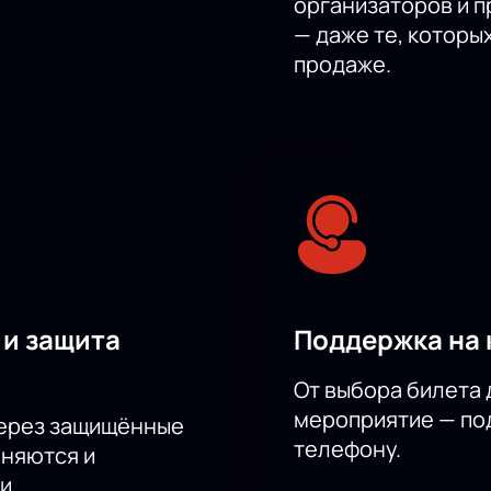
организаторов и 
— даже те, которы
продаже.
 и защита
Поддержка на 
От выбора билета 
мероприятие — под
через защищённые
телефону.
аняются и
и.