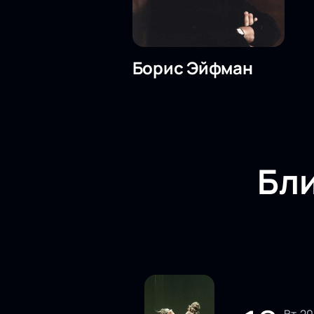
Борис Эйфман
Бл