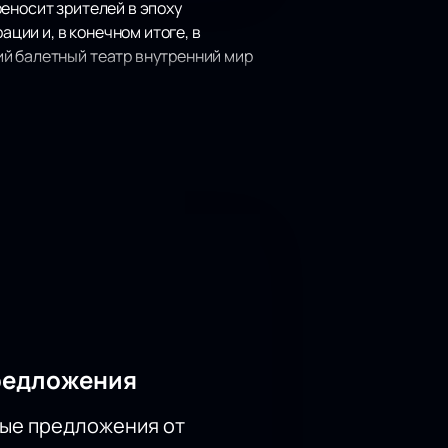
еносит зрителей в эпоху
ии и, в конечном итоге, в
ий балетный театр внутренний мир
ль», добавив новые
таклю заиграть новыми красками
атре оперы и балета)
айте просто и удобно — позвольте
редложения
ые предложения от