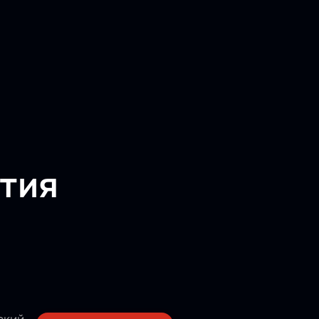
тия
ский