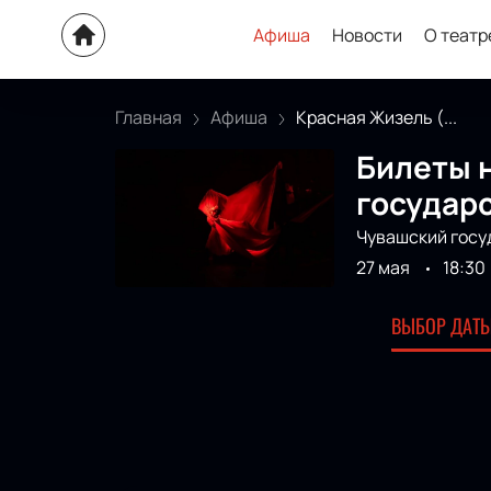
Афиша
Новости
О театр
Главная
Афиша
Красная Жизель (...
Билеты н
государс
Чувашский госу
27 мая
18:30
ВЫБОР ДАТЫ