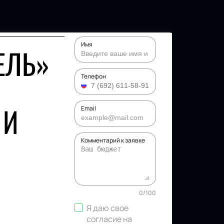
Имя
ЕЛЬ»
Телефон
 И
Email
Комментарий к заявке
0
/
100
Я даю свое
согласие на