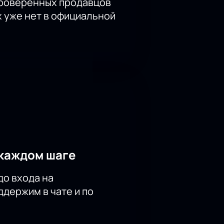
проверенных продавцов
х уже нет в официальной
каждом шаге
до входа на
держим в чате и по