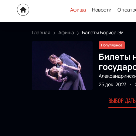
Афиша
Новости
О театр
Главная
Афиша
Балеты Бориса Эй...
Популярное
Билеты 
государ
Александрински
25 дек. 2023
ВЫБОР ДАТЫ