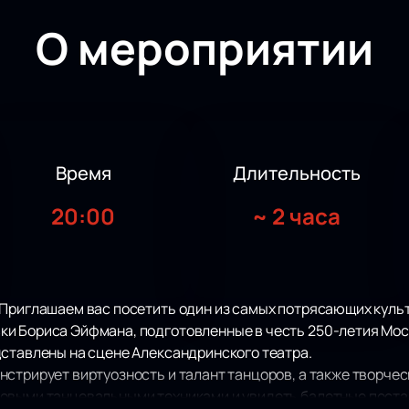
О мероприятии
Время
Длительность
20:00
~
2 часа
 Приглашаем вас посетить один из самых потрясающих культ
и Бориса Эйфмана, подготовленные в честь 250-летия Мо
дставлены на сцене Александринского театра.
стрирует виртуозность и талант танцоров, а также творче
овыми танцевальными техниками и увидеть балетные постан