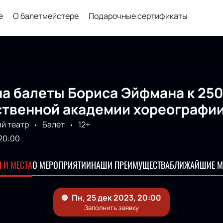
е
О балетмейстере
Подарочные сертификаты
на балеты Бориса Эйфмана к 25
ственной академии хореографи
й театр
Балет
12+
20:00
 И МЕСТА
О МЕРОПРИЯТИИ
НАШИ ПРЕИМУЩЕСТВА
БЛИЖАЙШИЕ М