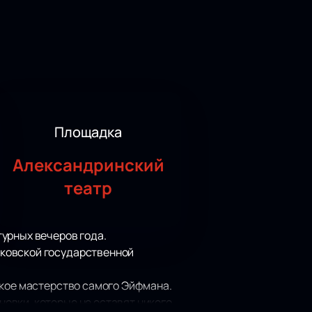
Площадка
Александринский
театр
урных вечеров года.
сковской государственной
ское мастерство самого Эйфмана.
овки, которые не оставят никого