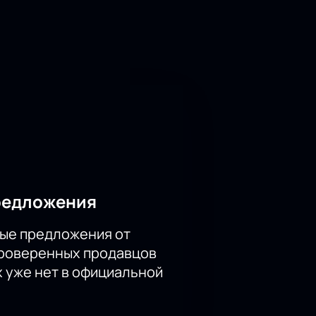
ные и глубокие истории,
ых темах.
 билеты на нашем сайте уже
редложения
ые предложения от
проверенных продавцов
х уже нет в официальной