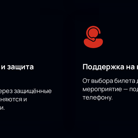
 и защита
Поддержка на 
От выбора билета 
мероприятие — под
через защищённые
телефону.
аняются и
и.