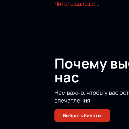
равнодушными.
Читать дальше...
Если вы любите искусство, то это
рассказываемые с помощью танца, 
Не упустите возможность побыват
сегодня.
Почему в
нас
Нам важно, чтобы у вас ос
впечатления
Выбрать билеты