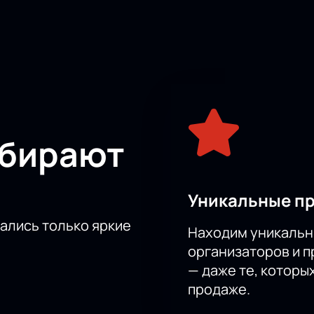
 мероприятие станет настоящим открытием для вас. Чувствен
перенесут вас в мир эмоций и заставят задуматься о важн
ь на таком уникальном событии! Предлагаем вам приобрести
ыбирают
Уникальные п
тались только яркие
Находим уникальн
организаторов и 
— даже те, которы
продаже.