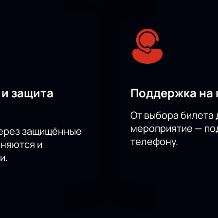
 и защита
Поддержка на 
От выбора билета 
мероприятие — под
через защищённые
телефону.
аняются и
и.