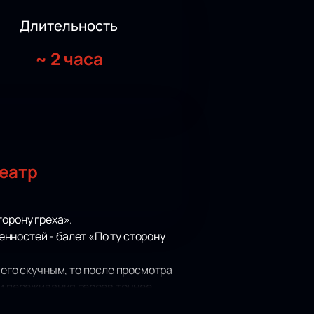
Длительность
~
2 часа
еатр
орону греха».
нностей - балет «По ту сторону
 его скучным, то после просмотра
 и переживания героев точнее
кальное сопровождение – не