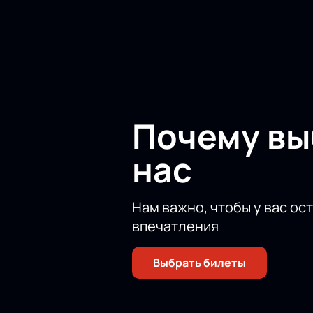
единственное, что удивит вас в не
Новое прочтение знакомого сюжета
вам подлинное эстетическое насл
Почему в
нас
Нам важно, чтобы у вас ос
впечатления
Выбрать билеты