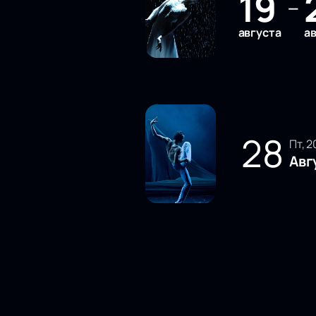
19
—
августа
а
28
пт, 
Авг