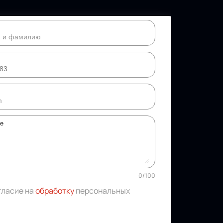
ке
0
/
100
гласие на
обработку
персональных