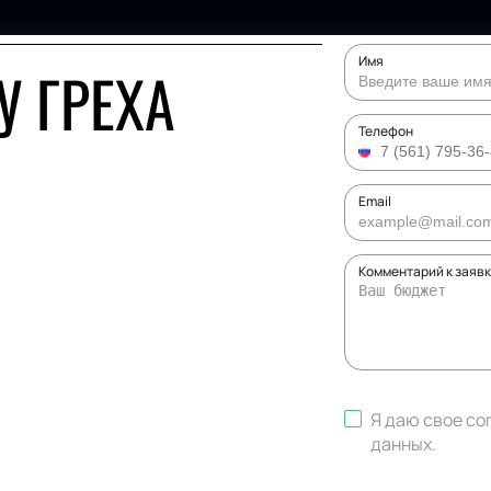
Имя
У ГРЕХА
Телефон
Email
Комментарий к заяв
Я даю свое со
данных
.