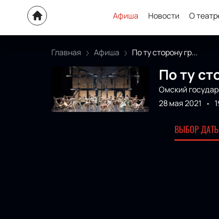
Афиша
Новости
О театр
Главная
Афиша
По ту сторону гр...
По ту ст
Омский государ
28 мая 2021
1
ВЫБОР ДАТЫ