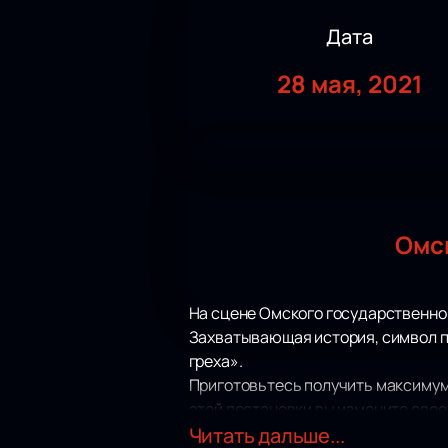
Дата
28 мая, 2021
Омс
На сцене Омского государственног
Захватывающая история, символ пе
греха».
Приготовьтесь получить максимум 
этой постановки вы измените свое
любых слов! Грациозные па, артис
Читать дальше...