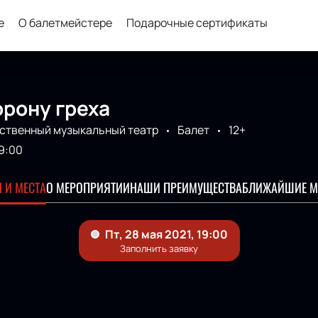
е
О балетмейстере
Подарочные сертификаты
орону греха
ственный музыкальный театр
Балет
12+
9:00
 И МЕСТА
О МЕРОПРИЯТИИ
НАШИ ПРЕИМУЩЕСТВА
БЛИЖАЙШИЕ М