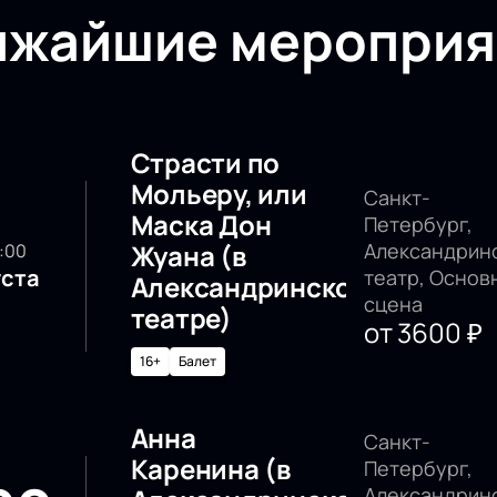
ижайшие мероприя
Страсти по
Мольеру, или
Санкт-
Маска Дон
Петербург,
Жуана (в
Александрин
0:00
уста
театр, Основ
Александринском
сцена
театре)
от
3600
₽
16+
Балет
Анна
Санкт-
Каренина (в
Петербург,
Александрин