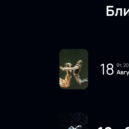
Бл
18
вт, 2
Авг