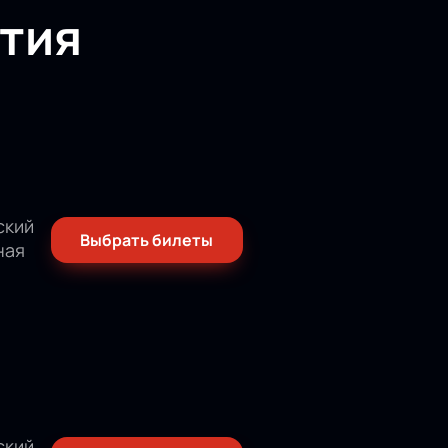
тия
ский
Выбрать билеты
ная
ский