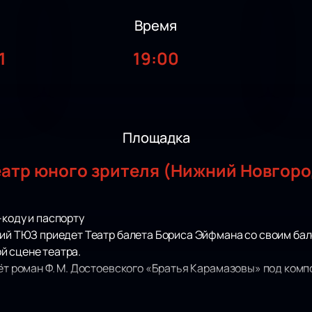
Время
1
19:00
Площадка
еатр юного зрителя (Нижний Новгоро
-коду и паспорту
кий ТЮЗ приедет Театр балета Бориса Эйфмана со своим бале
й сцене театра.
ёт роман Ф. М. Достоевского «Братья Карамазовы» под композ
заключительным этапом в творчестве Достоевского. Это пр