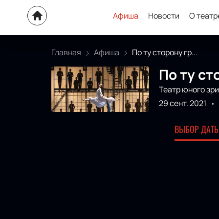
Афиша
Новости
О театр
Главная
Афиша
По ту сторону гр...
По ту ст
Театр юного зр
29 сент. 2021
ВЫБОР ДАТЫ