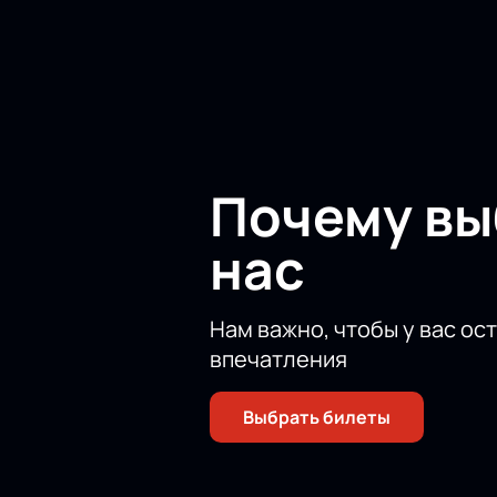
психологизма. Борис Эйфман счита
двадцати лет режиссёр наблюдал 
Балет расскажет зрителю о покаян
насколько высока цена гармонии в 
который мы должны пройти как бы т
Купить билеты на балет «По ту ст
только подлинные официальные би
Почему в
нас
Нам важно, чтобы у вас ос
впечатления
Выбрать билеты