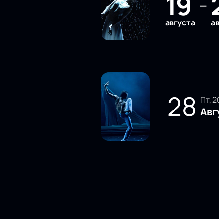
19
—
августа
а
28
пт, 
Авг