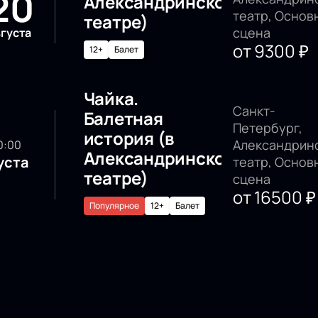
20
Александринском
театр, Основ
театре)
сцена
вгуста
от
9300
₽
12+
Балет
Чайка.
Санкт-
Балетная
Петербург,
история (в
Александрин
20:00
Александринском
уста
театр, Основ
театре)
сцена
от
16500
₽
Популярное
12+
Балет