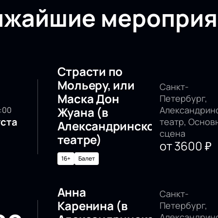
ижайшие мероприя
Страсти по
Мольеру, или
Санкт-
Маска Дон
Петербург,
Жуана (в
Александрин
0:00
уста
театр, Основ
Александринском
сцена
театре)
от
3600
₽
16+
Балет
Анна
Санкт-
Каренина (в
Петербург,
Александрин