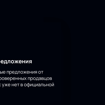
чень актуально, на протяжении
дающей в конце. Режиссёр покажет
 у каждого из нас есть путь,
уществляется онлайн. На сайте
редложения
ые предложения от
проверенных продавцов
х уже нет в официальной