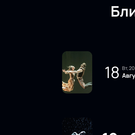
Бл
18
вт, 2
Авг