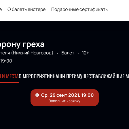
е
О балетмейстере
Подарочные сертификаты
орону греха
ителя (Нижний Новгород)
Балет
12+
19:00
 И МЕСТА
О МЕРОПРИЯТИИ
НАШИ ПРЕИМУЩЕСТВА
БЛИЖАЙШИЕ М