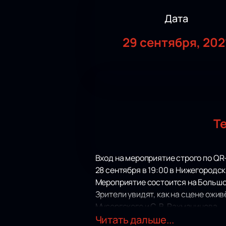
Дата
29 сентября, 202
Т
Вход на мероприятие строго по QR
28 сентября в 19:00 в Нижегородс
Мероприятие состоится на Большо
Зрители увидят, как на сцене ожив
Мусоргского и С. В. Рахманинова.
Роман «Братья Карамазовы» стал 
Читать дальше...