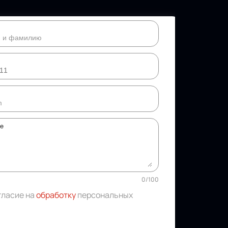
ке
0
/
100
гласие на
обработку
персональных