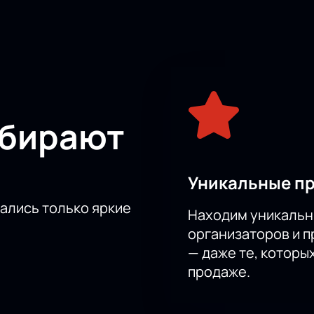
ет, что произведение автора «Братья Карамазовы» и ныне о
тому подтверждения.
ии человека, о трудности нашего пути и жестокой каре, ожи
нашем мире. Постановка Эйфмана не щадит, она покажет, что
яжело не было и какие бы препятствия не возникали.
орону греха» вы можете на нашем сайте. Бронь мгновенно ос
леты от организаторов мероприятий.
ыбирают
Уникальные п
тались только яркие
Находим уникальн
организаторов и 
— даже те, которы
продаже.