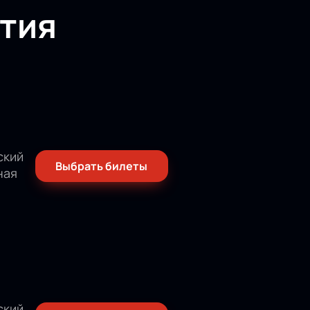
тия
ский
Выбрать билеты
ная
ский