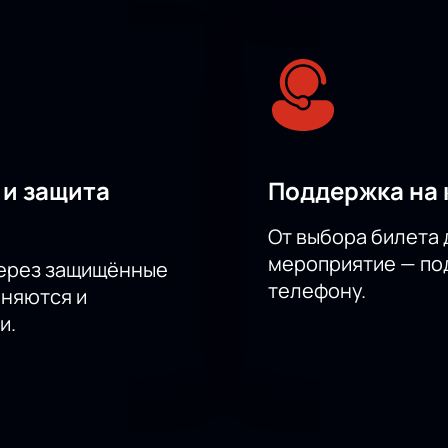
 и защита
Поддержка на 
От выбора билета 
мероприятие — под
через защищённые
телефону.
аняются и
и.