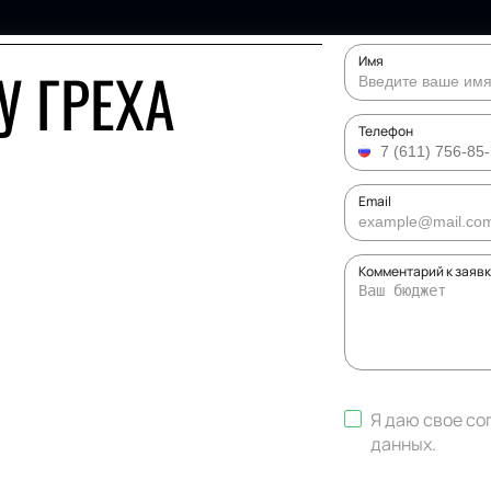
Имя
У ГРЕХА
Телефон
Email
Комментарий к заяв
Я даю свое со
данных
.