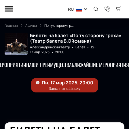
RU
Главная
Афиша
По ту сторону гр...
Билеты на балет «По ту сторону греха»
(Театр балета Б.Эйфмана)
Александринский театр
Балет
12+
17 мар. 2025
20:00
МЕРОПРИЯТИИ
НАШИ ПРЕИМУЩЕСТВА
БЛИЖАЙШИЕ МЕРОПРИЯТИЯ