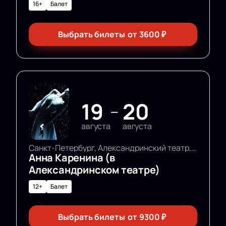
16+
Балет
Выбрать билеты
от
3600
₽
19
20
—
августа
августа
Санкт-Петербург, Александринский театр, Основная сцена
Анна Каренина (в
Александринском театре)
12+
Балет
Выбрать билеты
от
9300
₽