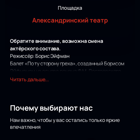
Площадка
Александринский театр
Обратите внимание, возможна смена
актёрского состава.
Режиссёр: Борис Эйфман
Балет «По ту сторону греха», созданный Борисом
Эйфманом на основе романа Ф.М. Достоевского
«Братья Карамазовы», приглашает зрителей в
Читать дальше...
глубокое размышление о природе человеческой
души. В постановке, проходящей в
Александринском театре, Эйфман использует
Почему выбирают нас
музыку С.В. Рахманинова, Р. Вагнера и М.П.
Мусоргского, чтобы передать сложные
Нам важно, чтобы у вас остались только яркие
философские идеи произведения. Художник
впечатления
Вячеслав Окунев и световое оформление самого
Эйфмана создают атмосферу, погружающую