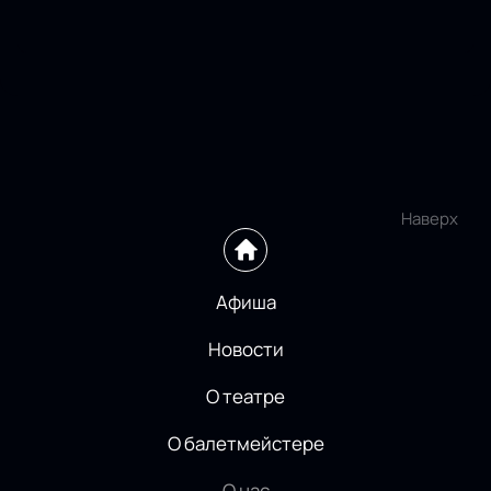
Наверх
Афиша
Новости
О театре
О балетмейстере
О нас