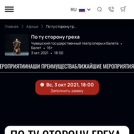
RU
Главная
Афиша
По ту сторону гр...
По ту сторону греха
Чувашский государственный театр оперы и балета
Балет
16+
3 окт. 2021
18:00
МЕРОПРИЯТИИ
НАШИ ПРЕИМУЩЕСТВА
БЛИЖАЙШИЕ МЕРОПРИЯТИЯ