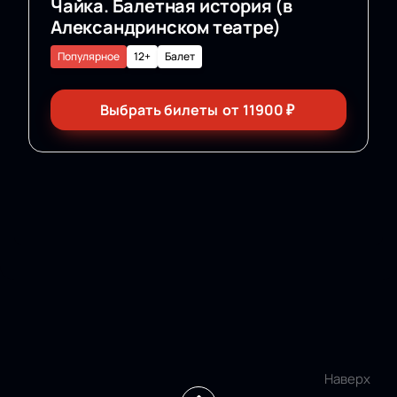
Чайка. Балетная история (в
Александринском театре)
Популярное
12+
Балет
Выбрать билеты
от
11900
₽
Наверх