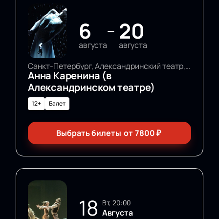
6
20
—
августа
августа
Санкт-Петербург, Александринский театр, Основная сцена
Анна Каренина (в
Александринском театре)
12+
Балет
Выбрать билеты
от
7800
₽
18
вт, 20:00
Августа