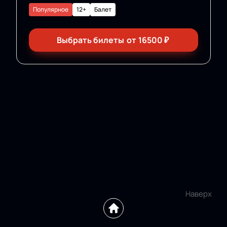
Популярное
12+
Балет
Выбрать билеты
от
16500
₽
Наверх