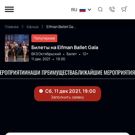
RU
Главная
Афиша
Eifman Ballet Ga...
Популярное
Билеты на Eifman Ballet Gala
БКЗ Октябрьский
Балет
12+
11 дек. 2021
19:00
МЕРОПРИЯТИИ
НАШИ ПРЕИМУЩЕСТВА
БЛИЖАЙШИЕ МЕРОПРИЯТИЯ