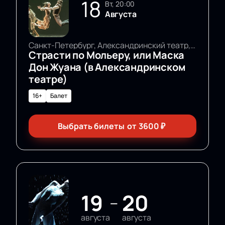
18
вт, 20:00
Августа
Санкт-Петербург, Александринский театр, Основная сцена
Страсти по Мольеру, или Маска
Дон Жуана (в Александринском
театре)
16+
Балет
Выбрать билеты
от
3600
₽
19
20
—
августа
августа