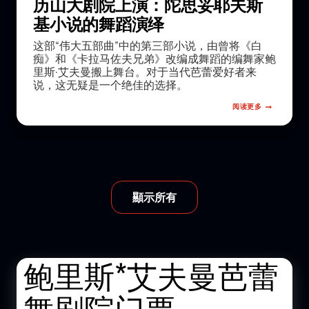
历山大剧院上演：陀思妥耶夫斯
基小说的舞蹈演绎
这部“伟大五部曲”中的第三部小说，由曾将《白
痴》和《卡拉马佐夫兄弟》改编成舞蹈的编舞家鲍
里斯·艾夫曼搬上舞台。对于当代芭蕾爱好者来
说，这无疑是一个绝佳的选择。
阅读更多
顯示所有
鲍里斯*艾夫曼芭蕾
舞剧院门票