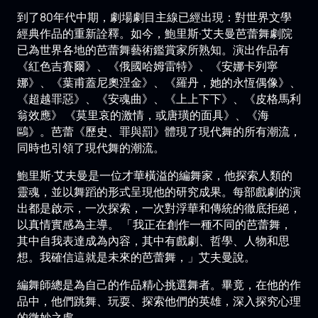
到了80年代中期，劇場劇目主線已經出現：對世界文學
經典作品的重新詮釋。如今，鮑里斯·艾夫曼芭蕾舞劇院
已為世界各地的芭蕾舞藝術鑑賞家所熟知。演出作品有
《紅色吉賽爾》、《俄國哈姆雷特》、《安娜卡列寧
娜》、《葉甫蓋尼奧涅金》、《羅丹，她的永恆偶像》、
《超越罪惡》、《安魂曲》、《上上下下》、《皮格馬利
翁效應》 《莫里哀的激情，或唐璜的面具》、《海
鷗》。芭蕾《歷史、罪與罰》體現了現代舞的所有潮流，
同時也引領了現代舞的潮流。
鮑里斯·艾夫曼是一位才華橫溢的編舞家，他探索人類的
靈魂，並以舞蹈的形式呈現他的研究成果。每部戲劇的演
出都是啟示，一次探索，一次對浮華和傳統的徹底拒絕，
以真情實感為主導。 「我正在創作一種不同的芭蕾舞，
其中自我表達成為內容，其中有戲劇、哲學、人物和思
想。我確信這就是未來的芭蕾舞，」艾夫曼說。
編舞師總是為自己的作品精心挑選舞者。畢竟，在他的作
品中，他們跳舞、玩耍、探索他們的英雄，深入探究心理
的微妙之處。