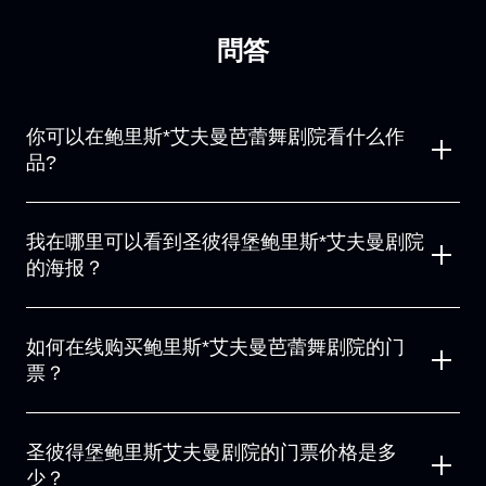
問答
你可以在鲍里斯*艾夫曼芭蕾舞剧院看什么作
品?
在鲍里斯*艾夫曼剧院，你可以看到像皮格马利翁效应这样重要的
作品，它探索了艺术与生活的互动，灵感来自于皮格马利翁的神
我在哪里可以看到圣彼得堡鲍里斯*艾夫曼剧院
话。 《安娜*卡列尼娜》是根据列夫*托尔斯泰的小说改编的芭蕾
的海报？
舞剧，通过编舞揭示了主角的悲剧。 《尤金*奥涅金》是一部以
普希金作品为基础的作品，探索人物的内部冲突。 超越罪恶涉及
您可以在我们的网站"海报和门票"部分查看圣彼得堡鲍里斯艾夫
关于人类激情的哲学问题，而俄罗斯哈姆雷特结合了古典和现代
曼剧院的海报。 它包含当前事件，日期和有关可用门票的信息。
如何在线购买鲍里斯*艾夫曼芭蕾舞剧院的门
的舞蹈元素，探索斗争和内部冲突。 这些作品以鲍里斯*艾夫曼
选择您感兴趣的性能，并找出在点击几下的细节。
作品充满活力的舞蹈编排和情感深度为特色。
票？
您可以在我们的网站"Playbill和门票"部分在线购买Boris Eifman戏
剧表演的门票。 只需选择日期和活动，在互动大厅布局上找到合
圣彼得堡鲍里斯艾夫曼剧院的门票价格是多
适的位置，然后在活动页面上进行购买。 门票将立即以电子形式
少？