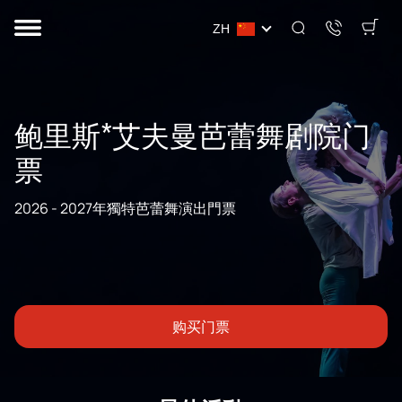
ZH
鲍里斯*艾夫曼芭蕾舞剧院门
票
2026 - 2027年獨特芭蕾舞演出門票
购买门票