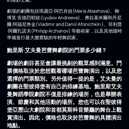
劇場的劇團包括瑪麗亞·阿巴肖娃(Maria Abashova)、柳
博芙·安德烈耶娃(Lyubov Andreeva)、弗拉基米爾和丹尼
爾·阿福尼奇金(Vladimir and Daniil Afonichkin )、菲利普
·阿爾扎諾夫(Philipp Arzhanov) 等藝術家，以及其他隨時
準備進行最大膽實驗的年輕舞蹈家。
鮑里斯‧艾夫曼芭蕾舞劇院的門票多少錢？
劇場的劇目甚至會讓最挑剔的觀眾感到滿意。門
票價格取決於您想觀看哪場芭蕾舞演出，以及您
選擇的門票類別。另外值得一提的是，艾夫曼的
劇團在聖彼得堡有自己的排練基地。鮑里斯艾夫
曼舞蹈學院劇院不僅是排練的場所，也是舉辦表
演、節慶和其他活動的場所。您也可以在聖彼得
堡亞歷山大劇院和首都莫斯科音樂廳的舞台上觀
賞演出。因此，價格也取決於芭蕾舞的具體演出
地點。