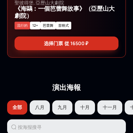
聖彼得堡, 亞歷山大劇院
《海鷗：一個芭蕾舞故事》（亞歷山大
劇院）
流行的
12+
芭蕾舞
首映式
选择门票
從
16500
₽
演出海報
全部
八月
九月
十月
十一月