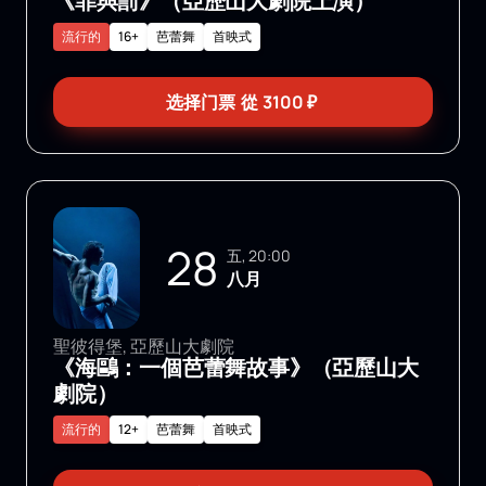
《罪與罰》（亞歷山大劇院上演）
流行的
16+
芭蕾舞
首映式
选择门票
從
3100
₽
28
五, 20:00
八月
聖彼得堡, 亞歷山大劇院
《海鷗：一個芭蕾舞故事》（亞歷山大
劇院）
流行的
12+
芭蕾舞
首映式