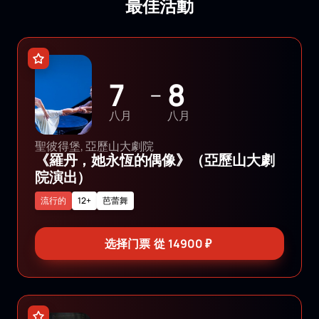
最佳活動
7
8
—
八月
八月
聖彼得堡, 亞歷山大劇院
《羅丹，她永恆的偶像》（亞歷山大劇
院演出）
流行的
12+
芭蕾舞
选择门票
從
14900
₽