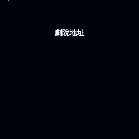
发送到您的电子邮件地址。
鲍里斯艾夫曼剧院的门票费用因演出，类别和场地位置而异。 要
了解当前价格并选择适当的选项，请访问我们网站上的"海报和门
票"部分。
劇院地址