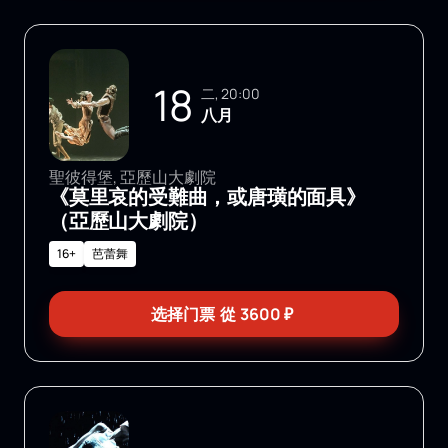
18
二, 20:00
八月
聖彼得堡, 亞歷山大劇院
《莫里哀的受難曲，或唐璜的面具》
（亞歷山大劇院）
16+
芭蕾舞
选择门票
從
3600
₽