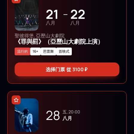
21
22
—
八月
八月
聖彼得堡, 亞歷山大劇院
《罪與罰》（亞歷山大劇院上演）
流行的
16+
芭蕾舞
首映式
选择门票
從
3100
₽
28
五, 20:00
八月