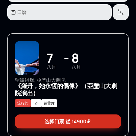
7
8
—
八月
八月
聖彼得堡, 亞歷山大劇院
《羅丹，她永恆的偶像》（亞歷山大劇
院演出）
流行的
12+
芭蕾舞
选择门票
從
14900
₽