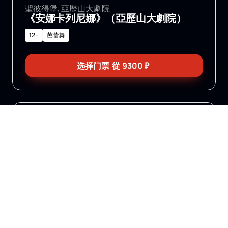
聖彼得堡, 亞歷山大劇院
《安娜卡列尼娜》（亞歷山大劇院）
12+
芭蕾舞
选择门票
從
9300
₽
21
22
—
八月
八月
聖彼得堡, 亞歷山大劇院
《罪與罰》（亞歷山大劇院上演）
流行的
16+
芭蕾舞