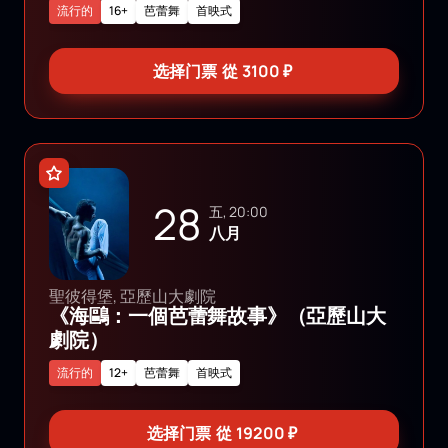
流行的
16+
芭蕾舞
首映式
选择门票
從
3100
₽
28
五, 20:00
八月
聖彼得堡, 亞歷山大劇院
《海鷗：一個芭蕾舞故事》（亞歷山大
劇院）
流行的
12+
芭蕾舞
首映式
选择门票
從
19200
₽