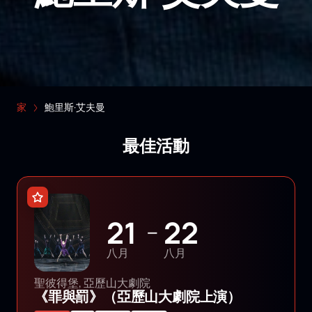
家
鮑里斯·艾夫曼
最佳活動
21
22
—
八月
八月
聖彼得堡, 亞歷山大劇院
《罪與罰》（亞歷山大劇院上演）