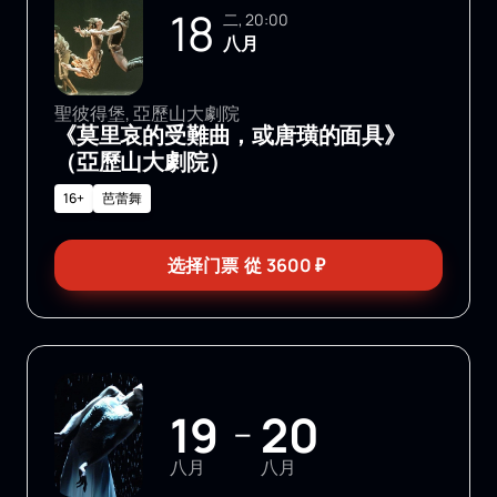
18
二, 20:00
八月
聖彼得堡, 亞歷山大劇院
《莫里哀的受難曲，或唐璜的面具》
（亞歷山大劇院）
16+
芭蕾舞
选择门票
從
3600
₽
19
20
—
八月
八月