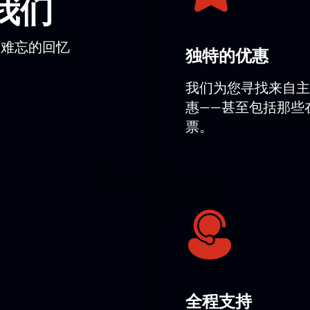
我们
彼得堡亚历山德里娜剧院舞台上演，由鲍里斯·艾夫曼芭蕾舞剧院呈
而难忘的回忆
独特的优惠
通过我们网站的互动座位图查询空余座位并选择最佳位置。门票
我们为您寻找来自主
惠——甚至包括那些
里斯·艾夫曼芭蕾舞剧«安娜·卡列尼娜»的门票
票。
娜》芭蕾舞剧电子门票。请填写订单表单，提供电子邮箱及电话号
将即时发送至您的邮箱。门票真实性有保障。
全程支持