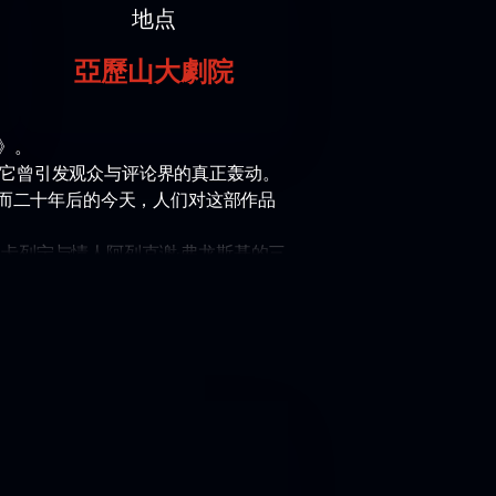
地点
亞歷山大劇院
》。
，它曾引发观众与评论界的真正轰动。
—而二十年后的今天，人们对这部作品
·卡列宁与情人阿列克谢·弗龙斯基的三
解那成为她本能的激情如何摧毁了母
艺与极致肢体表现力，向观众淋漓尽
追问。