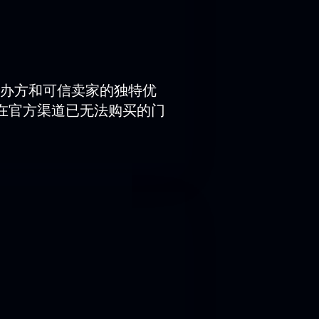
现。
涵盖池座、包厢及楼座区域。
办方和可信卖家的独特优
在官方渠道已无法购买的门
码。借助便捷的剧场座位图，您可轻