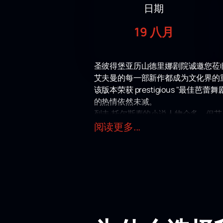
日期
19 八月
圣彼得堡亚历山德里娜剧院诚邀您莅
艾夫曼的每一部新作都成为文化界的重
该版本荣获 prestigious "最佳芭
的热情依然未减。
列夫·托尔斯泰的小说人物众多，但艾
角恋情。正是围绕他们的命运，展开
阅读更多...
观看此剧将使您有机会以全新视角审
爱、家庭纽带，并最终吞噬了她的人
导演坚信：悲剧的核心驱动力是那吞
在该作品漫长的演出历程中，安娜一
致地传递了人物内心的心理波澜。
尽管小说问世已近两百年，其情节仍