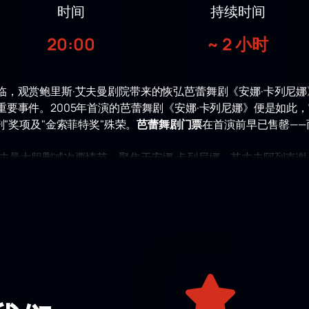
时间
持续时间
20:00
~
2 小时
临，观赏鲍里斯·艾夫曼剧院带来的恢弘芭蕾舞剧《安娜·卡列尼娜
要事件。2005年首演的芭蕾舞剧《安娜·卡列尼娜》便是如此
蕾舞剧"奖项及"金索菲特奖"殊荣。
芭蕾舞剧门票
在首演前早已售罄—
夫曼大胆删减次要情节，聚焦于安娜·卡列尼娜、其丈夫阿列克谢
了一场充满心理能量、内心挣扎与无解道德冲突的戏剧。
视这部名著。在两个小时内，观众将深入女主角的内心世界，理
格。这是一个被社会规范与自身情欲所压垮的重生女性的故事。
噬一切的激情，任何道德原则在它面前都无能为力。
角曾由鲍里斯·艾夫曼剧团的杰出独舞演员们演绎。她们精湛的技
能引发深刻的情感共鸣与思考，不仅给出答案，更留下诸多新的