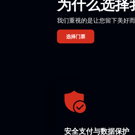
为什么选择
芭蕾舞厅
芭蕾舞剧《安娜·卡列尼娜》将于圣
我们重视的是让您留下美好
一张演出门票多少钱
门票价格取决于所选座位位置。您可
选择门票
预订圣彼得堡亚历山大剧院鲍
您可在我们网站购买《安娜·卡列尼
松选择心仪座位。支付完成后，门票
请注意，演员阵容可能发生变化。
导演：
鲍里斯·艾夫曼
安全支付与数据保护