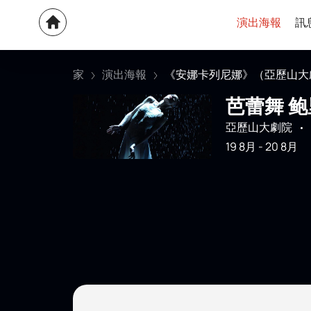
演出海報
訊
家
演出海報
《安娜卡列尼娜》（亞歷山大
芭蕾舞 鲍
亞歷山大劇院
19 8月
-
20 8月