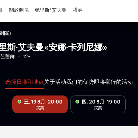
息
關於劇院
鲍里斯*艾夫曼
禮券
劇院）
里斯·艾夫曼«安娜·卡列尼娜»
芭蕾舞
12+
选择日期和地点
关于活动
我们的优势
即将举行的活动