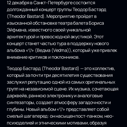
12 декабря в Санкт-Петербурге состоится
долгожданный концерт группы Теодор Бастард
(Theodor Bastard). Мероприятие пройдет в
изысканной обстановке театра балета Бориса
Эйфмана, известного своей уникальной
архитектурой и превосходной акустикой. Этот
концерт станет частью тура в поддержку нового
альбома «▽» (Ведма (Vedma)), который уже привлек
внимание критиков и поклонников.
Теодор Бастард (Theodor Bastard) — это коллектив,
который за почти три десятилетия существования
заслужил репутацию одной из самых оригинальных
групп на независимой сцене. Их музыка, сочетающая
дарквейв, раннюю электронику и аналоговые
синтезаторы, создает атмосферу загадочности и
глубины. Новый альбом «▽» представляет собой
смелый шаг вперед: он насыщен пост-панком, нео-
психоделией и этническими мотивами, образуя