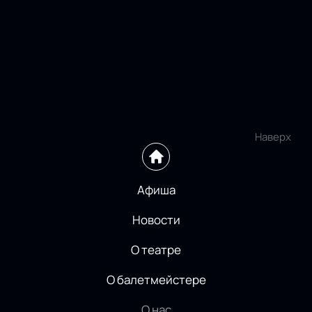
Наверх
Афиша
Новости
О театре
О балетмейстере
О нас