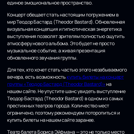
единое эмоциональное пространство.
Концерт обещает стать настоящим погружением в
мир Теодор Бастард (Theodor Bastard). Обновленная
визуальная концепция и гипнотическая энергетика
выступления позволят зрителям полностью ощутить
атмосферу нового альбома. Это будет не просто
музыкальное событие, а живая презентация
обновленного звучания группы.
Для тех, кто хочет стать частью этого незабываемого
вечера, есть возможность
купить билеты на концерт
группы «Теодор Бастард (Theodor Bastard)»
на
нашем сайте. Не упустите шанс увидеть выступление
Теодор Бастард (Theodor Bastard) в одном из самых
престижных театров города. Количество мест
ограничено, поэтому рекомендуем поторопиться и
купить билеты на нашем сайте заранее.
Театр балета Бориса Эйфмана — это не только место