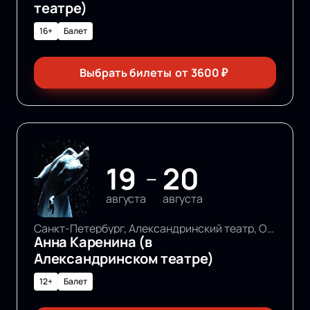
театре)
16+
Балет
Выбрать билеты
от
3600
₽
19
20
—
августа
августа
Санкт-Петербург, Александринский театр, Основная сцена
Анна Каренина (в
Александринском театре)
12+
Балет