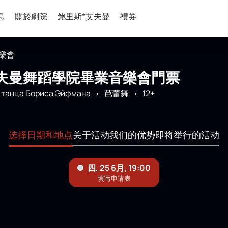
息
關於劇院
鲍里斯*艾夫曼
禮券
樂會
夫曼舞蹈學院畢業音樂會門票
 танца Бориса Эйфмана
芭蕾舞
12+
选择日期和地点
关于活动
我们的优势
即将举行的活动