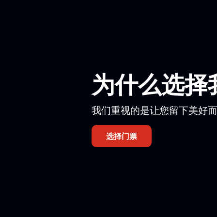
觀眾將欣賞到芭蕾舞劇《我的耶路撒
本次演出不只畢業生，還有三年級（
鮑里斯·艾夫曼舞蹈學院畢業
您可以透過我們的網站或電話購票
。
疑問。
为什么选择
座位圖可協助您確定特定的座
線上預訂可快速取得門票。
電話訂票可讓您獲得專家的建
我们重视的是让您留下美好
票價取決於所選排數，因此每個人都
演出。
选择门票
請注意，演員陣容可能會有所變動。
導演：
鮑里斯·艾夫曼