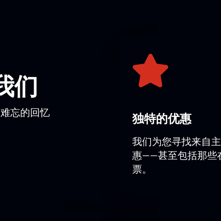
冷》。舞者們將透過一出關於人類靈性之旅的芭蕾舞寓言，講述
七年級）的低年級學生。
音樂會門票
您可以在互動式座位圖上輕鬆選擇合適的座位並在線上付款。我
我们
位安排。
議。
而难忘的回忆
独特的优惠
能找到適合自己預算的合適選擇。在全國頂尖劇院之一的舞台上
我们为您寻找来自主
惠——甚至包括那些
票。