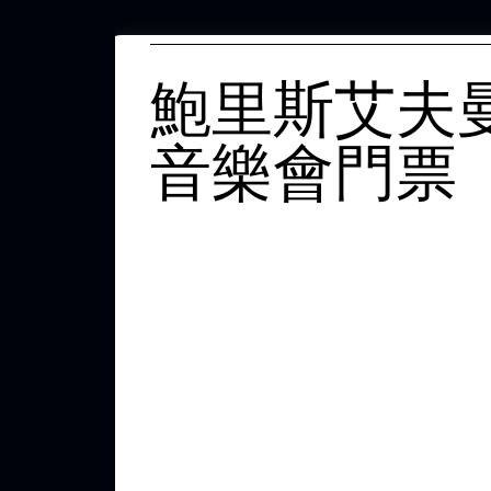
鮑里斯艾夫
音樂會門票