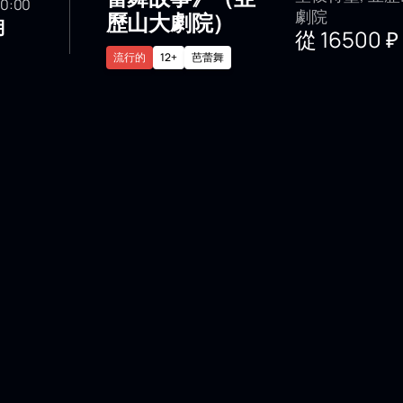
 20:00
劇院
歷山大劇院）
月
從
16500
₽
流行的
12+
芭蕾舞