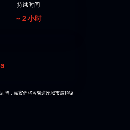
持续时间
~
2 小时
на
。屆時，嘉賓們將齊聚這座城市最頂級
艾夫曼的誕辰。該校第六屆畢業生將展