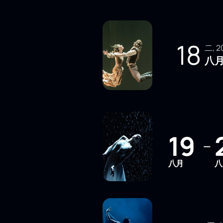
18
二,
八
19
—
八月
八