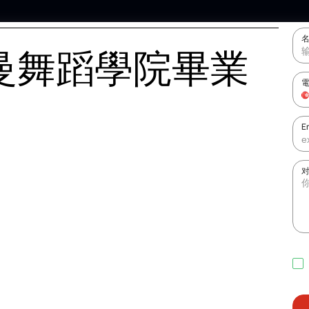
曼舞蹈學院畢業
E