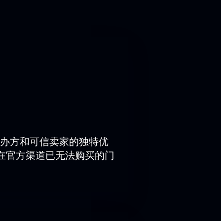
人們尋求和諧與真諦的故事。
們的工作人員將協助您選座並解答任何
，欣賞未來才華橫溢的藝術家們的精彩
办方和可信卖家的独特优
在官方渠道已无法购买的门