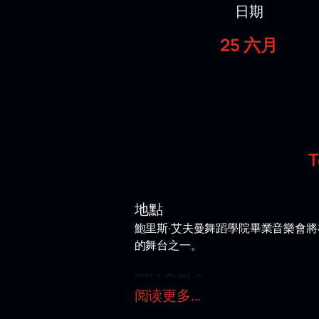
日期
25 六月
Т
地點
鮑里斯·艾夫曼舞蹈學院畢業音樂會將
的舞台之一。
關於音樂會
阅读更多...
今年，鮑里斯·艾夫曼舞蹈學院舉辦
現師生們多年來為追求多才多藝和精