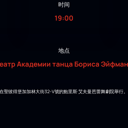
时间
19:00
地点
еатр Академии танца Бориса Эйфма
在聖彼得堡加加林大街32-V號的鮑里斯·艾夫曼芭蕾舞劇院舉行
畢業音樂會，以紀念其創始人兼院長、俄羅斯人民藝術家鮑里斯·
湛技藝所付出的努力成果。