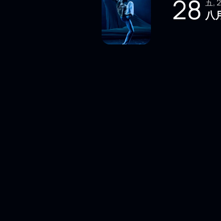
28
五,
八