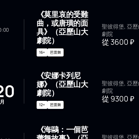
《莫里哀的受難
曲，或唐璜的面
聖彼得堡, 亞
具》（亞歷山大
 20:00
劇院
月
劇院）
從
3600
₽
16+
芭蕾舞
《安娜卡列尼
娜》（亞歷山大
聖彼得堡, 亞
20
劇院
劇院）
從
9300
₽
月
12+
芭蕾舞
《海鷗：一個芭
蕾舞故事》（亞
聖彼得堡, 亞