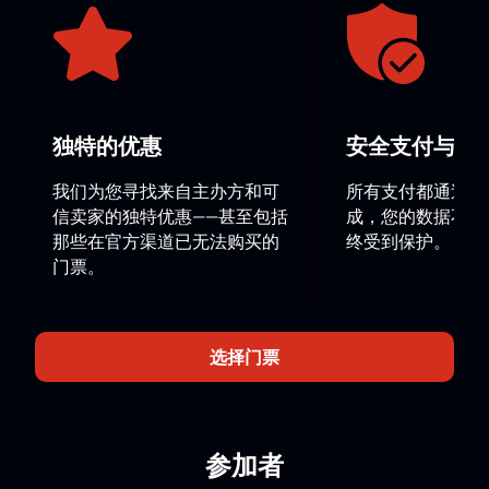
名。劇團最高水準的表演技術和鮑里斯·艾夫曼獨特的編
舞保證了演出的難忘體驗。
購買戲劇《安娜·卡列尼娜》的門票（參觀 B. 艾夫曼芭
蕾舞劇院）到國家大劇院
在我們的網站上。不要錯過觀
看這部精彩作品的機會。
独特的优惠
安全支付与数
我们为您寻找来自主办方和可
所有支付都通过安
信卖家的独特优惠——甚至包括
成，您的数据不会
那些在官方渠道已无法购买的
终受到保护。
门票。
选择门票
参加者