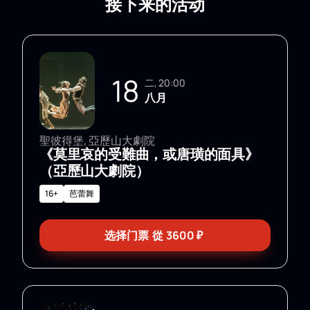
接下来的活动
18
二, 20:00
八月
聖彼得堡, 亞歷山大劇院
《莫里哀的受難曲，或唐璜的面具》
（亞歷山大劇院）
16+
芭蕾舞
选择门票
從
3600
₽