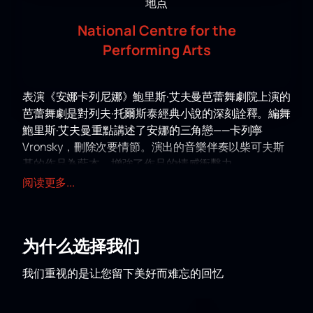
地点
National Centre for the
Performing Arts
表演《安娜卡列尼娜》鮑里斯·艾夫曼芭蕾舞劇院上演的
芭蕾舞劇是對列夫·托爾斯泰經典小說的深刻詮釋。編舞
鮑里斯·艾夫曼重點講述了安娜的三角戀——卡列寧
Vronsky，刪除次要情節。演出的音樂伴奏以柴可夫斯
基的作品為藍本，增強了作品的情感衝擊力。
鮑里斯·艾夫曼的芭蕾舞劇以高度的心理張力和準確地傳
阅读更多...
達人物情感而著稱。透過身體的可塑性，藝術家們展現
了安娜·卡列尼娜的戲劇性，一個被感官吸引力吞噬和壓
垮的女人。編舞者表示，推動改變的是激情和「基本本
为什么选择我们
能」。成為破壞安娜內心世界、母愛、違反社會規範的
犯罪的原因。
我们重视的是让您留下美好而难忘的回忆
國家大劇院為鮑里斯·艾夫曼芭蕾舞劇院提供巡迴場地。
該中心以其現代化的技術設施和舒適的觀眾條件而聞