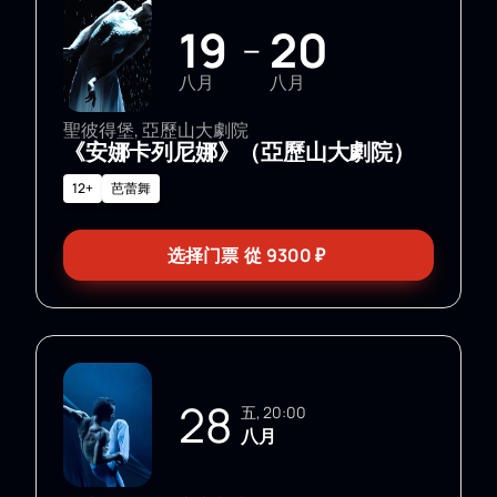
19
20
—
八月
八月
聖彼得堡, 亞歷山大劇院
《安娜卡列尼娜》（亞歷山大劇院）
12+
芭蕾舞
选择门票
從
9300
₽
28
五, 20:00
八月