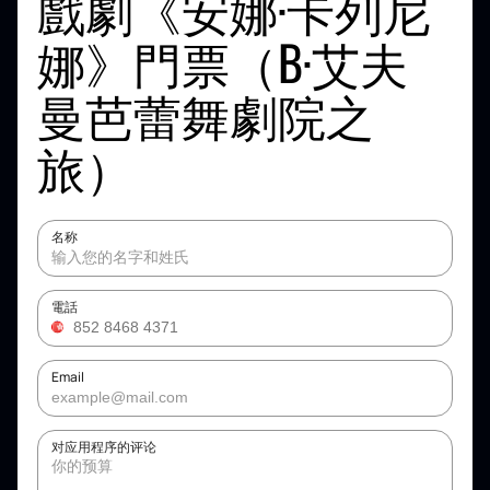
戲劇《安娜·卡列尼
娜》門票（B·艾夫
曼芭蕾舞劇院之
旅）
名称
電話
Email
对应用程序的评论