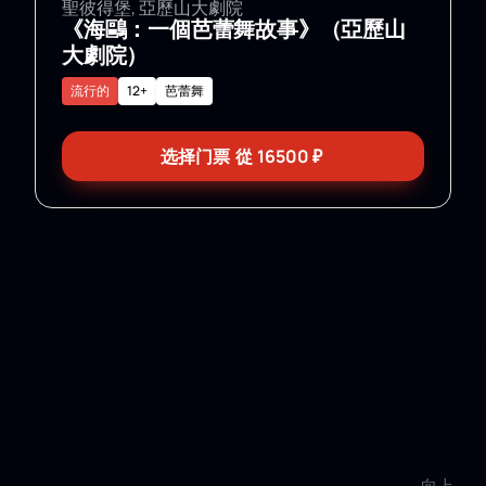
聖彼得堡, 亞歷山大劇院
《海鷗：一個芭蕾舞故事》（亞歷山
大劇院）
流行的
12+
芭蕾舞
选择门票
從
16500
₽
向上