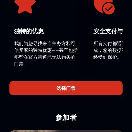
蕾舞劇的情節梗概沒有太大變化，但編舞配樂經過重新
思考，使製作更加精緻，情感更加豐富。此次更新讓觀
眾重新發現作品的深度和戲劇性。
對於那些想要參加這項重要活動的人，可以提前購買門
独特的优惠
安全支付与数
票
購買芭蕾舞劇《俄羅斯哈姆雷特》門票（參觀 B. 艾夫
我们为您寻找来自主办方和可
所有支付都通过安
曼芭蕾舞劇院）到陝西大劇院
在我們的網站上。
信卖家的独特优惠——甚至包括
成，您的数据不会
那些在官方渠道已无法购买的
终受到保护。
门票。
选择门票
参加者