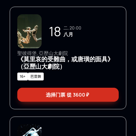
18
二, 20:00
八月
聖彼得堡, 亞歷山大劇院
《莫里哀的受難曲，或唐璜的面具》
（亞歷山大劇院）
16+
芭蕾舞
选择门票
從
3600
₽