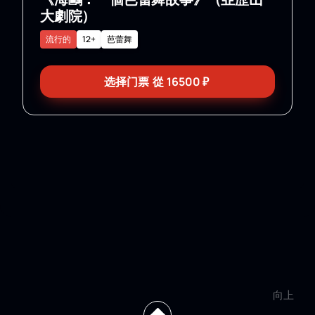
大劇院）
流行的
12+
芭蕾舞
选择门票
從
16500
₽
向上