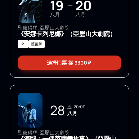
19
20
—
八月
八月
聖彼得堡, 亞歷山大劇院
《安娜卡列尼娜》（亞歷山大劇院）
12+
芭蕾舞
选择门票
從
9300
₽
28
五, 20:00
八月
聖彼得堡, 亞歷山大劇院
《海鷗：一個芭蕾舞故事》（亞歷山