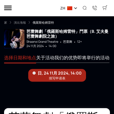
ZH
家
演出海報
俄羅斯哈姆雷特
芭蕾舞劇「俄羅斯哈姆雷特」門票（B. 艾夫曼
芭蕾舞劇院之旅）
Shaanxi Grand Theatre
芭蕾舞
12+
24 11月 2024
14:00
选择日期和地点
关于活动
我们的优势
即将举行的活动