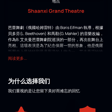
地点
Shaanxi Grand Theatre
芭蕾舞劇《俄國哈姆雷特》由 Boris Eifman 執導，根據
貝多芬(L. Beethoven) 和馬勒(G. Mahler) 的音樂改編，
作為B. 艾夫曼芭蕾舞劇院巡演的一部分，再次在舞台上
亮相。這場表演是為了紀念保羅一世的形象，他是俄羅
斯歷史上最神秘和最具爭議的人物之一。艾夫曼巧妙地
描繪了這位非凡人物與充滿敵意的世界的悲慘對抗。該
阅读更多...
作品在俄羅斯和國外獲得了認可，並在美國、法國、義
大利、德國、奧地利、中國、韓國和阿根廷上映。
陝西大劇院將成為這項重大活動的舉辦地點。該劇院以
为什么选择我们
其建築和技術設備而聞名，可實現最複雜的編舞和舞台
解決方案。這個文化中心已經舉辦過世界領先團體的演
我们重视的是让您留下美好而难忘的回忆
出，即將到來的 B. 艾夫曼芭蕾舞劇院巡迴演出有望成為
戲劇季的一大亮點。
在成立 40 週年之際，艾夫曼劇院將重演 20 世紀 90 年
代創作的著名戲劇。 《俄羅斯哈姆雷特》也不例外。芭