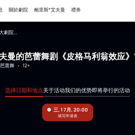
息
關於劇院
鲍里斯*艾夫曼
禮券
劇院...
夫曼的芭蕾舞剧《皮格马利翁效应》1 Ju
芭蕾舞
12+
选择日期和地点
关于活动
我们的优势
即将举行的活动