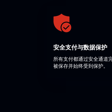
企業客戶
對於團體參觀和企業活動，我們可以
議並處理團體申請。
請注意，演員陣容可能會有所變動。
導演：
鮑里斯·艾夫曼。
安全支付与数据保护
所有支付都通过安全通道
被保存并始终受到保护。