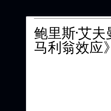
鲍里斯·艾
马利翁效应》1 