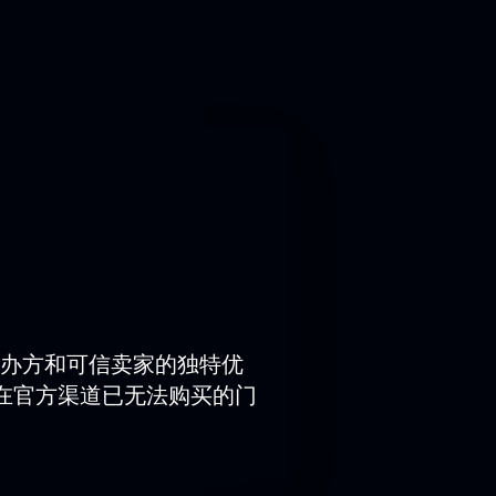
幫助她發掘自身潛力，並將她培養成一
舒適的座椅和現代化的座位佈局，方便
？
办方和可信卖家的独特优
式座位圖訪問我們的座位。選擇合適
在官方渠道已无法购买的门
或電話聯絡售票處經理購票－我們的專