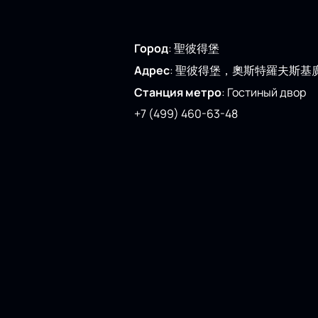
Город
:
聖彼得堡
Адрес
:
聖彼得堡，奧斯特羅夫斯基
Станция метро
:
Гостиный двор
+7 (499) 460-63-48