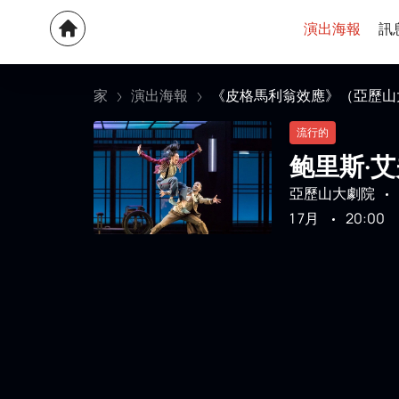
演出海報
訊
家
演出海報
《皮格馬利翁效應》（亞歷山大
流行的
鲍里斯·艾
亞歷山大劇院
1 7月
20:00