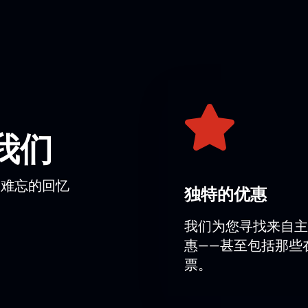
一位著名舞蹈家的指導下，她內外都發生了變化。這位舞蹈大師
約翰·史特勞斯的作品——這是編舞首次與這位作曲家合作。
即期望對人類發展的影響。 演出時長符合芭蕾舞劇院的標準。
演繹。
素。
我们
，地址為：聖彼得堡，奧斯特羅夫斯基廣場，6號樓。劇院配備
而难忘的回忆
独特的优惠
馬利翁效應》（鮑里斯·艾夫曼芭蕾舞劇院）的門票
我们为您寻找来自主
門票（鮑里斯·艾夫曼芭蕾舞劇院）
您可以使用我們網站上的互動
惠——甚至包括那些
包括貴賓包廂。演出資訊和開始時間可在演出行程部分查看。
的位置。票價在座位圖上每個座位旁都有標示。您可以透過線上
票。
。