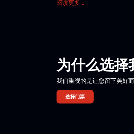
阅读更多...
劇情
主角是一位來自城市郊區的女孩。在
位技藝精湛的藝術家。演出配樂為小
本劇以皮格馬利翁效應為藍本－
該劇由劇團的頂尖藝術家傾情
該劇於本季首演。
該劇融合了古典和現代藝術元
为什么选择
演出地點在哪裡？
演出將在亞歷山大劇院的舞台上舉行
您選擇合適的觀賞位置。
我们重视的是让您留下美好
如何在線購買芭蕾舞劇《皮格
选择门票
購買芭蕾舞劇《皮格馬利翁效應》的
的座位－我們提供各種類型的門票，
票價取決於所選區域及其相對於舞台
員將協助您選擇座位並訂購電子票券