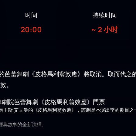
时间
持续时间
20:00
~
2 小时
演的芭蕾舞劇《皮格馬利翁效應》將取消。取而代之
有效。
舞劇院芭蕾舞劇《皮格馬利翁效應》門票
鮑里斯·艾夫曼的《皮格馬利翁效應》，該劇是本演出季的劇目之
經典故事的全新演繹。