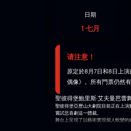
日期
1 七月
请注意！
原定於8月7日和8日上
偶像》。所有門票仍然
聖彼得堡鮑里斯·艾夫曼芭蕾
聖彼得堡亞歷山大劇院目前正在上演
嘗試悲喜劇這一體裁。
舞台上呈現了以藝術實現個人蛻變的