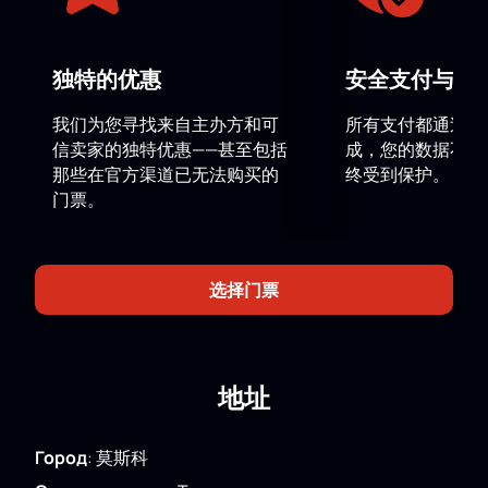
發，創作了一系列表演，每一個表演都是對熟悉的情節
的新詮釋，迫使觀眾重新思考熟悉的事物並以新的方式
理解它。艾夫曼製作的《芭蕾舞劇《葉甫蓋尼·奧涅金》
独特的优惠
安全支付与数
不僅在俄羅斯，在其他國家也廣為人知。她喚起了觀眾
的各種情感，贏得了全場起立鼓掌，並且仍然獲得了當
我们为您寻找来自主办方和可
所有支付都通过安
之無愧的滿座獎項。儘管距離首播已經過去了15年，但
信卖家的独特优惠——甚至包括
成，您的数据不会
人們對該劇的興趣並未減退。這證實了艾夫曼的傑出才
那些在官方渠道已无法购买的
终受到保护。
華，讓觀眾感到驚訝和鼓舞。如今該劇已成為俄羅斯芭
门票。
蕾舞的經典之作。
購買鮑里斯·艾夫曼的芭蕾舞劇《葉甫蓋尼·
奧涅金》門票
选择门票
在我們的網站上購買鮑里斯·艾夫曼的芭蕾舞劇《葉甫蓋
尼·奧涅金》的門票只需幾分鐘！只需在方便的大廳地圖
上選擇座位，輸入您的電子郵件地址並付款即可。此
後，在短短幾秒鐘內，您將收到電子門票，您可以使用
地址
該門票觀看該作品的放映。
Город
:
莫斯科