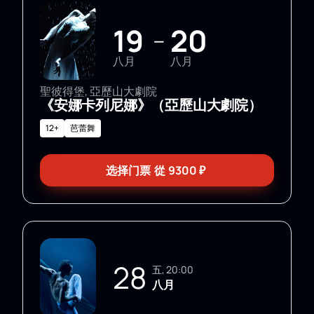
19
20
—
八月
八月
聖彼得堡, 亞歷山大劇院
《安娜卡列尼娜》（亞歷山大劇院）
12+
芭蕾舞
选择门票
從
9300
₽
28
五, 20:00
八月