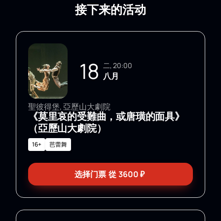
接下来的活动
18
二, 20:00
八月
聖彼得堡, 亞歷山大劇院
《莫里哀的受難曲，或唐璜的面具》
（亞歷山大劇院）
16+
芭蕾舞
选择门票
從
3600
₽