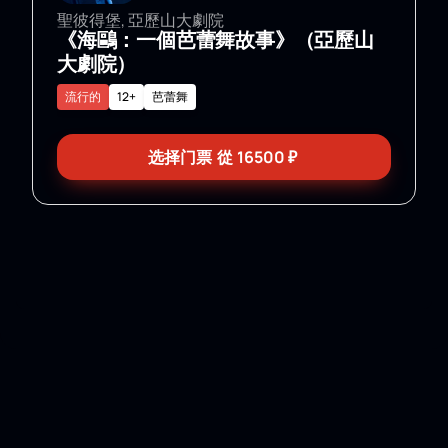
聖彼得堡, 亞歷山大劇院
《海鷗：一個芭蕾舞故事》（亞歷山
大劇院）
流行的
12+
芭蕾舞
选择门票
從
16500
₽