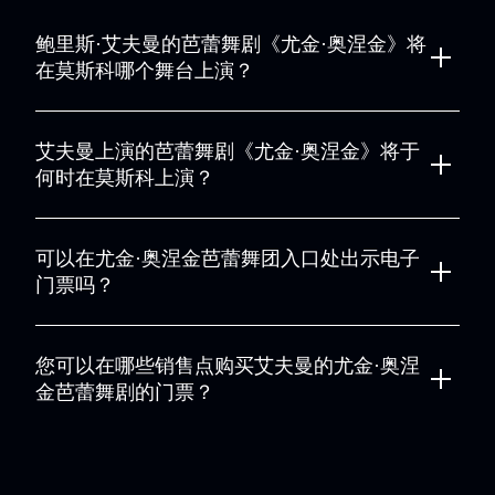
鲍里斯·艾夫曼的芭蕾舞剧《尤金·奥涅金》将
在莫斯科哪个舞台上演？
鲍里斯·艾夫曼的芭蕾舞剧《叶甫盖尼·奥涅金》将在莫斯科音乐
厅上演，这是首都的主要舞台之一，每位观众都将能够享受舒
艾夫曼上演的芭蕾舞剧《尤金·奥涅金》将于
适并欣赏舞台上正在发生的壮丽景色。
何时在莫斯科上演？
鲍里斯·艾夫曼创作的芭蕾舞剧《尤金·奥涅金》将于 2025 年 2
月 28 日在莫斯科上演。赶快在剧院巡演期间观看这部传奇作
可以在尤金·奥涅金芭蕾舞团入口处出示电子
品吧。
门票吗？
是的，电子票可用于进入莫斯科芭蕾舞团的叶夫根尼·奥涅金芭
蕾舞团。您可以将其打印出来或显示在设备的屏幕上。
您可以在哪些销售点购买艾夫曼的尤金·奥涅
金芭蕾舞剧的门票？
在我们的网站上在线购买鲍里斯·艾夫曼的芭蕾舞剧《尤金·奥涅
金》的门票。您可以使用便捷的付款方式，并可以选择大厅中
最好的座位。