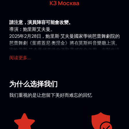
КЗ Москва
請注意，演員陣容可能會改變。
導演：鮑里斯艾夫曼。
2025年2月28日，鮑里斯·艾夫曼國家學術芭蕾舞劇院的
芭蕾舞劇《葉甫蓋尼·奧涅金》將在莫斯科音樂廳上演。
家鮑里斯·艾夫曼經常從中汲取靈感來自文學。在製作這
部作品時，他思考了今天的俄羅斯靈魂是什麼樣子，決
阅读更多...
定將小說《葉甫蓋尼·奧涅金》中的情節搬到今天，以展
現英雄們在21世紀的動盪生活中將如何改變。鮑里斯·艾
夫曼巧妙地揭示了主要人物的性格、他們秘密的夢想和
为什么选择我们
幻想，向觀眾展示了對俄羅斯靈魂的現代理解。
鮑里斯
艾夫曼芭蕾舞劇《葉甫蓋尼奧涅金》門票
- 有機會了解
我们重视的是让您留下美好而难忘的回忆
經典與現代如何巧妙地交織在一起，看到著名作品的新
側面並欣賞藝術家的技巧。在這部傳奇詩體小說的這個
版本中，塔蒂亞娜是一位與自己的慾望和激情作鬥爭的
蛇蠍美人。她處於三角戀的中心，在兩堆火之間奔波，
根本不去舞會，而是去夜店。艾夫曼受俄羅斯經典的啟