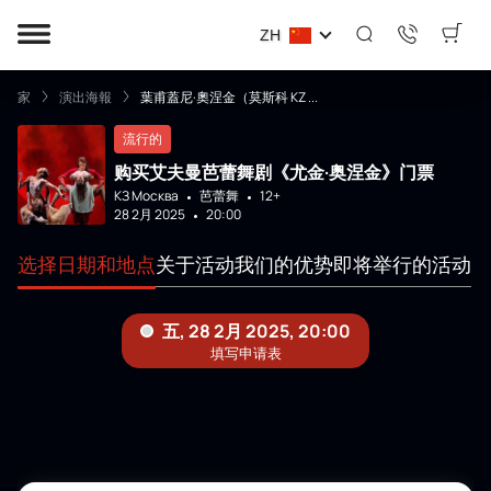
ZH
家
演出海報
葉甫蓋尼·奧涅金（莫斯科 KZ ...
流行的
购买艾夫曼芭蕾舞剧《尤金·奥涅金》门票
КЗ Москва
芭蕾舞
12+
28 2月 2025
20:00
选择日期和地点
关于活动
我们的优势
即将举行的活动