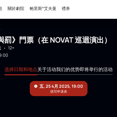
息
關於劇院
鲍里斯*艾夫曼
禮券
.
罰》門票（在 NOVAT 巡迴演出）
戏
12+
9:00
选择日期和地点
关于活动
我们的优势
即将举行的活动