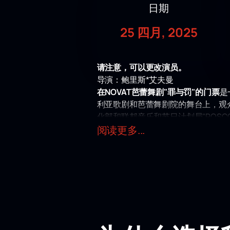
日期
25 四月, 2025
请注意，可以更改演员。
导演：鲍里斯*艾夫曼
在NOVAT芭蕾舞剧"罪与罚"的门票
是
利亚歌剧和芭蕾舞剧院的舞台上，观
化部和联邦音乐和节日计划局"ROSCON
我们这个时代杰出的编舞家鲍里斯*艾夫
阅读更多...
《罪与罚》中，他不仅仅是解读小说
G的音乐。 马勒和B.Tishchenko，Zi
Raskolnikov精神重生的艰难道路。 由
要成为这个难忘活动的一部分，您可
考道德和人性的永恒问题。 在我们