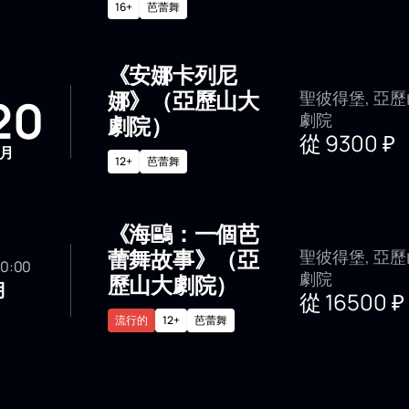
16+
芭蕾舞
《安娜卡列尼
娜》（亞歷山大
聖彼得堡, 亞
20
劇院
劇院）
從
9300
₽
月
12+
芭蕾舞
《海鷗：一個芭
蕾舞故事》（亞
聖彼得堡, 亞
 20:00
劇院
歷山大劇院）
月
從
16500
₽
流行的
12+
芭蕾舞