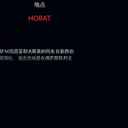
地点
НОВАТ
.M.陀思妥耶夫斯基的同名 在新西伯
回演出。 这次活动是在俄罗斯联邦文
的舞蹈作品的能力而闻名。 在芭蕾舞剧
是一个面对形而上学矛盾的缩影。
观众将能够看到舞蹈语言如何揭示Rodion
了氛围和深度。
典作品提供了一个新的视角，让你思