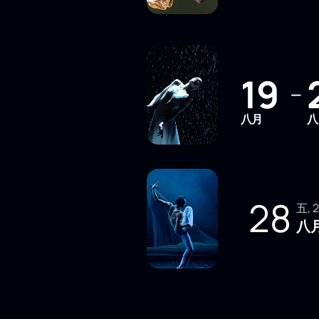
19
—
八月
八
28
五,
八