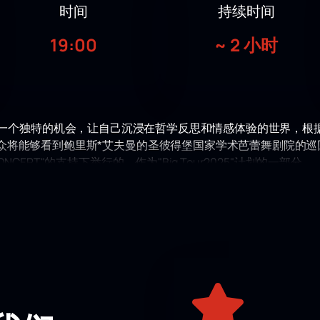
时间
持续时间
19:00
~
2 小时
一个独特的机会，让自己沉浸在哲学反思和情感体验的世界，根据F
众将能够看到鲍里斯*艾夫曼的圣彼得堡国家学术芭蕾舞剧院的巡
CERT"的支持下举行的，作为"Big Tour2025"计划的一部分。
曼（Boris Eifman）以将文学杰作转化为充满深刻哲学思想
的情节，而是创造了一个新的世界，在这个世界中，每个角色都
novy Margolin的布景和Olga Shaishmelashvili的服装，
Gleb Filshtinsky和Boris Eifman创建的照明设计为制作增添
以在我们的网站上购买门票。 不要错过看芭蕾舞的机会，它为经
的网站上购买门票是您迈向伟大艺术的一步。