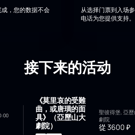
完成，您的数据不会
从选择门票到入场参
电话为您提供支持。
接下来的活动
《莫里哀的受難
曲，或唐璜的面
聖彼得堡, 亞
具》（亞歷山大
 20:00
劇院
月
劇院）
從
3600
₽