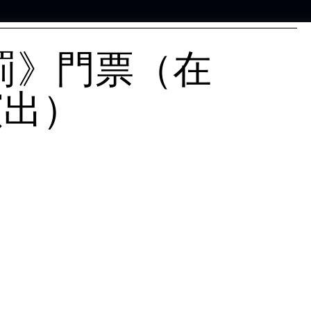
罰》門票（在
演出）