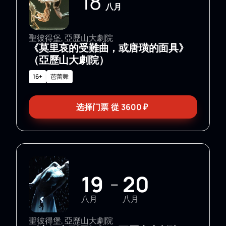
18
八月
聖彼得堡, 亞歷山大劇院
《莫里哀的受難曲，或唐璜的面具》
（亞歷山大劇院）
16+
芭蕾舞
选择门票
從
3600
₽
19
20
—
八月
八月
聖彼得堡, 亞歷山大劇院