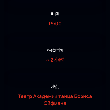
时间
19:00
持续时间
~
2 小时
地点
Театр Академии танца Бориса
Эйфмана