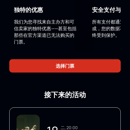
的氛圍。
独特的优惠
安全支付与数
如何在網路上購買沉浸式演出《罪與罰？ 》
的門票
我们为您寻找来自主办方和可
所有支付都通过安
在我們的網站上，您可以使用互動式大廳地圖選擇座
信卖家的独特优惠——甚至包括
成，您的数据不会
位。訂購方式如下：
那些在官方渠道已无法购买的
终受到保护。
在地圖上選擇座位；
门票。
信用卡付款；
付款後收到電子票；
電話訂購，並諮詢經理；
选择门票
購買前確認每個座位的價格。
價格取決於所選的大廳區域 - 價格在大廳地圖旁標註。
我們提供可欣賞廣闊舞台的VIP包廂。
致企業客戶
接下来的活动
團體預約座位有特殊條件。經理將協助企業客戶或組織
團體選擇座位，告知您訂購規則，並解答有關大廳座位
安排的問題。您可以透過網站上的聯絡方式或電話聯絡
我們。
二, 20:00