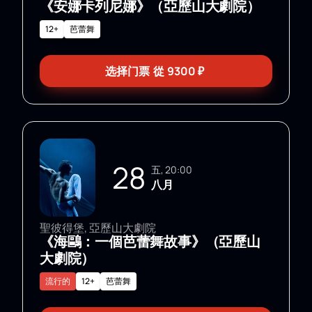
《安娜卡列尼娜》（亞歷山大劇院）
12+
芭蕾舞
选择门票
從
9300
₽
28
五, 20:00
八月
聖彼得堡, 亞歷山大劇院
《海鷗：一個芭蕾舞故事》（亞歷山
大劇院）
流行的
12+
芭蕾舞