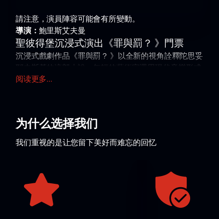
請注意，演員陣容可能會有所變動。
導演：
鮑里斯艾夫曼
聖彼得堡沉浸式演出《罪與罰？ 》門票
沉浸式戲劇作品《罪與罰？ 》以全新的視角詮釋陀思妥
耶夫斯基的這部小說。年輕的藝術家運用現代音樂形式
阅读更多...
——饒舌和人聲，保留了作者的原著。這場演出獲得了
「劇院音樂之心」獎提名，並入圍了2022年國家金面
具獎的長名單。
您可以提前購買沉浸式演出《罪與罰？
》的門票。
为什么选择我们
劇情
該演出以學生羅迪翁·拉斯柯爾尼科夫的故事為基礎，他
我们重视的是让您留下美好而难忘的回忆
因經濟困難被迫輟學。男主角提出了關於「超人」的理
論，並犯下罪行來檢驗自己的信念。觀眾可以看到角色
的內心掙扎，對話演變成帶有饒舌元素的音樂劇。
活動舉辦地點
演出在鮑里斯·艾夫曼芭蕾舞劇院舉行，地址：聖彼得
堡，加加林街32-v。大廳的建築風格營造出沉浸式表演