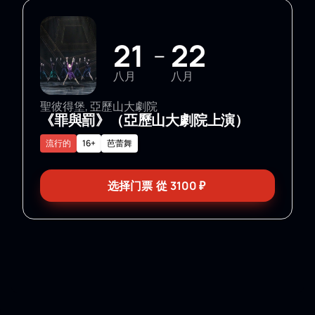
21
22
—
八月
八月
聖彼得堡, 亞歷山大劇院
《罪與罰》（亞歷山大劇院上演）
流行的
16+
芭蕾舞
选择门票
從
3100
₽