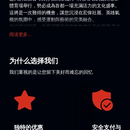
體育場舉行，勢必成為首都一場充滿活力的文化盛事。
這將是一次難得的機會，讓您沉浸在宏偉壯麗、英雄氣
概的氛圍中，感受運動與藝術的完美融合。
藝術體操明星、世界冠軍級標準舞舞者以及鮑里斯·艾夫
曼芭蕾舞團的舞者將同台獻藝。 本次演出將講述亞歷山
阅读更多...
大·蘇沃洛夫、米哈伊爾·庫圖佐夫、彼得大帝、亞歷山
大·涅夫斯基和格奧爾基·朱可夫等俄羅斯偉大英雄的故
事。每個人物都將透過音樂和舞蹈的戲劇性演繹而栩栩
为什么选择我们
如生，讓觀眾感受到他們英雄事蹟的深刻內涵以及他們
對國家歷史的重要意義。本次演出是對所有祖國保衛者
我们重视的是让您留下美好而难忘的回忆
的致敬。
阿納斯塔西婭·塔塔列娃和阿麗莎·季先科等功勳體育大
師和奧運冠軍的表演將為本次活動增添獨特的活力。觀
眾還可以欣賞到鮑里斯·艾夫曼芭蕾舞劇院帶來的寓言劇
《我的耶路撒冷》，該劇將觸及人類存在的永恆主題。
不要錯過參與這場盛會的機會。
立即購票
請造訪我們
的網站購票。這將使您提前鎖定這場難忘音樂會的席
位。再次強調：在我們的網站購票簡單又方便！
独特的优惠
安全支付与数