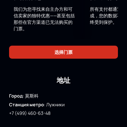
請注意，演員陣容可能會有所變動。
我们为您寻找来自主办方和可
所有支付都通过安
導演：
伊琳娜·維納
信卖家的独特优惠——甚至包括
成，您的数据不会
演員陣容：
阿納斯塔西婭·塔塔列娃、阿麗莎·季先科、
那些在官方渠道已无法购买的
终受到保护。
葉卡捷琳娜·謝列茲涅娃、瑪麗亞·克拉夫佐娃、瑪麗亞·
门票。
季托娃、達莉亞·普里丹尼科娃、安娜·波波娃、迪亞娜·
丘古尼希娜、亞歷山德拉·斯庫博娃、尤利婭·庫特拉耶
娃
选择门票
地址
Город
:
莫斯科
Станция метро
:
Лужники
+7 (499) 460-63-48