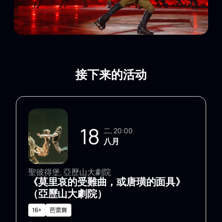
接下来的活动
18
二, 20:00
八月
聖彼得堡, 亞歷山大劇院
《莫里哀的受難曲，或唐璜的面具》
（亞歷山大劇院）
16+
芭蕾舞