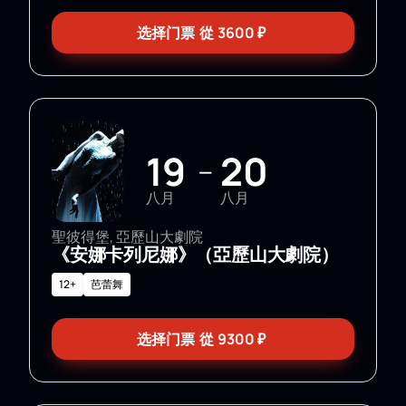
选择门票
從
3600
₽
19
20
—
八月
八月
聖彼得堡, 亞歷山大劇院
《安娜卡列尼娜》（亞歷山大劇院）
12+
芭蕾舞
选择门票
從
9300
₽