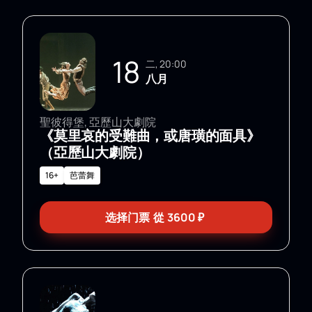
18
二, 20:00
八月
聖彼得堡, 亞歷山大劇院
《莫里哀的受難曲，或唐璜的面具》
（亞歷山大劇院）
16+
芭蕾舞
选择门票
從
3600
₽