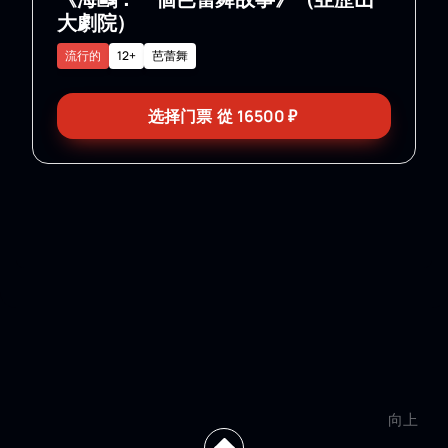
大劇院）
流行的
12+
芭蕾舞
选择门票
從
16500
₽
向上