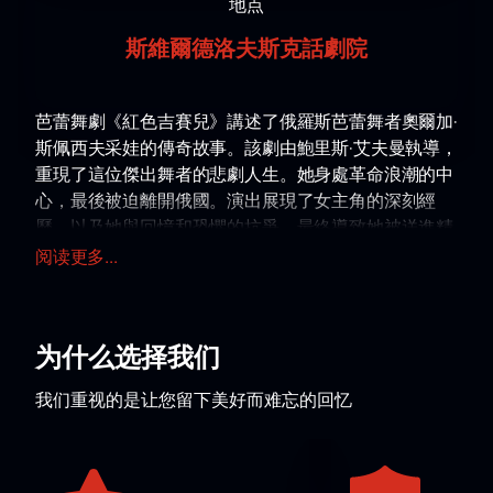
地点
斯維爾德洛夫斯克話劇院
芭蕾舞劇《紅色吉賽兒》講述了俄羅斯芭蕾舞者奧爾加·
斯佩西夫采娃的傳奇故事。該劇由鮑里斯·艾夫曼執導，
重現了這位傑出舞者的悲劇人生。她身處革命浪潮的中
心，最後被迫離開俄國。演出展現了女主角的深刻經
歷，以及她與回憶和恐懼的抗爭，最終導致她被送進精
神病院。
阅读更多...
鮑里斯·艾夫曼創造了一種獨特的舞蹈語言，以傳達這個
故事的情感深度。
2023年，芭蕾舞劇《紅衣吉賽兒》進行了更新：編舞
为什么选择我们
和藝術設計都進行了修改，使其更具表現力和現代感。
這使得觀眾能夠以全新的視角欣賞這部經典之作，並體
我们重视的是让您留下美好而难忘的回忆
驗芭蕾舞劇所傳遞的全部情感。
如何購買芭蕾舞劇《紅衣吉賽爾》（斯維爾