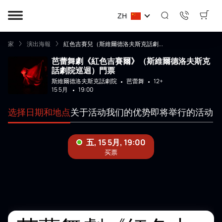
ZH
家
演出海報
紅色吉賽兒（斯維爾德洛夫斯克話劇...
芭蕾舞劇《紅色吉賽爾》（斯維爾德洛夫斯克
話劇院巡迴）門票
斯維爾德洛夫斯克話劇院
芭蕾舞
12+
15 5月
19:00
选择日期和地点
关于活动
我们的优势
即将举行的活动