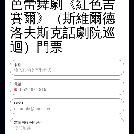
芭蕾舞劇《紅色吉
賽爾》（斯維爾德
洛夫斯克話劇院巡
迴）門票
名称
電話
Email
对应用程序的评论