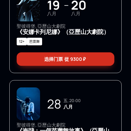
19
20
—
八月
八月
聖彼得堡, 亞歷山大劇院
《安娜卡列尼娜》（亞歷山大劇院）
12+
芭蕾舞
选择门票
從
9300
₽
28
五, 20:00
八月
聖彼得堡, 亞歷山大劇院
《海鷗：一個芭蕾舞故事》（亞歷山