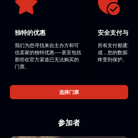
德洛夫斯克話劇院巡演）的門票
想要參與這場難忘的盛事，您可以在我們的網站上
購
票
。千萬不要錯過欣賞這部著名芭蕾舞劇更新版本的機
會，沉浸在充滿深刻情感和戲劇性體驗的世界中。
不要錯過體驗世界級藝術的機會－立即在我們的網站上
独特的优惠
安全支付与数
購票。欣賞《紅衣吉賽兒》精湛的編舞和感人至深的故
我们为您寻找来自主办方和可
所有支付都通过安
事，它將深深打動每位觀眾。
信卖家的独特优惠——甚至包括
成，您的数据不会
那些在官方渠道已无法购买的
终受到保护。
請注意，演員陣容可能會有所變動。
门票。
導演：
鮑里斯艾夫曼
选择门票
参加者