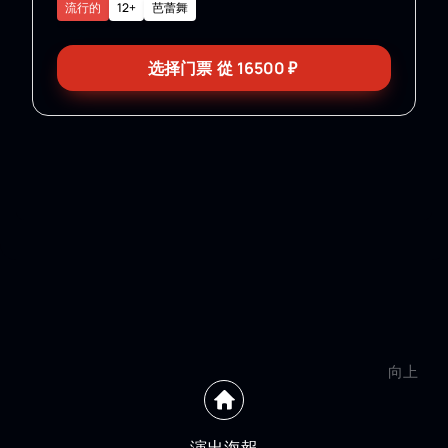
流行的
12+
芭蕾舞
选择门票
從
16500
₽
向上
演出海報