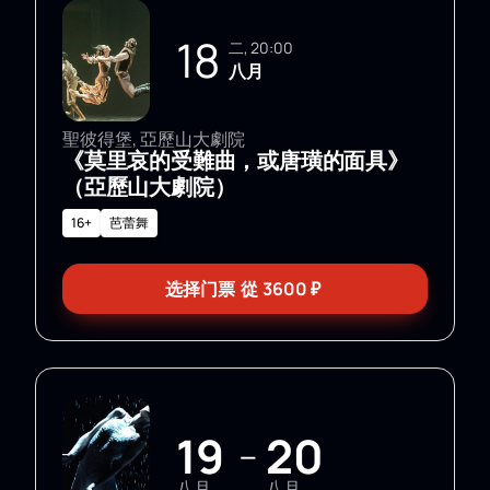
18
二, 20:00
八月
聖彼得堡, 亞歷山大劇院
《莫里哀的受難曲，或唐璜的面具》
（亞歷山大劇院）
16+
芭蕾舞
选择门票
從
3600
₽
19
20
—
八月
八月