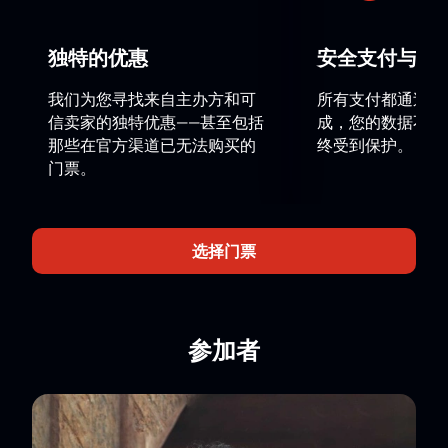
才的作品。
独特的优惠
安全支付与数
活动地点
本场芭蕾演出将在位于城市中心地段的阿拉木图剧院举
我们为您寻找来自主办方和可
所有支付都通过安
行。剧院配备现代化舞台设施及多种座位布局选择。演
信卖家的独特优惠——甚至包括
成，您的数据不会
出采用原创舞美设计、精致服装以及完整演员阵容呈
那些在官方渠道已无法购买的
终受到保护。
现。
门票。
如何在线购买《红色吉赛尔》芭蕾舞剧门
票？
选择门票
购买《红色吉赛尔》芭蕾舞剧门票（鲍里斯·艾夫曼芭蕾
舞团）
可通过线上方式完成。门票可在网站上预订。您
可通过互动式座位图选择心仪位置，座位图清晰显示与
舞台的相对位置，便于选择合适座席。完成在线支付
参加者
后，电子门票将发送给您。
演出时间可在演出排期中查看；
票价根据所选区域而定；
提供VIP包厢；