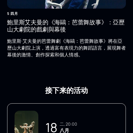
5 四月
鮑里斯艾夫曼的《海鷗：芭蕾舞故事》：亞歷
山大劇院的戲劇與幕後
鮑里斯·艾夫曼的芭蕾舞劇《海鷗：芭蕾舞故事》將在亞
歷山大劇院上演，透過富有表現力的舞蹈語言，展現舞者
幕後的激情、創作探索和個人情感。
接下来的活动
18
二, 20:00
八月