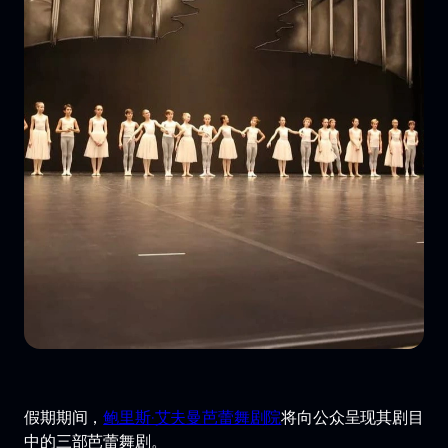
假期期间，
鲍里斯·艾夫曼芭蕾舞剧院
将向公众呈现其剧目
中的三部芭蕾舞剧。