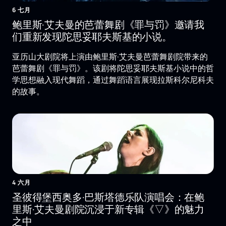
6 七月
鲍里斯·艾夫曼的芭蕾舞剧《罪与罚》邀请我
们重新发现陀思妥耶夫斯基的小说。
亚历山大剧院将上演由鲍里斯·艾夫曼芭蕾舞剧院带来的
芭蕾舞剧《罪与罚》。该剧将陀思妥耶夫斯基小说中的哲
学思想融入现代舞蹈，通过舞蹈语言展现拉斯科尔尼科夫
的故事。
4 六月
圣彼得堡西奥多·巴斯塔德乐队演唱会：在鲍
里斯·艾夫曼剧院沉浸于新专辑《▽》的魅力
之中