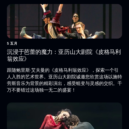
5 五月
沉浸于芭蕾的魔力：亚历山大剧院《皮格马利
翁效应》
跟随鲍里斯·艾夫曼的《皮格马利翁效应》，探索一个引
人入胜的艺术世界。亚历山大剧院诚邀您欣赏这场以施特
劳斯音乐为背景的精彩演出，感受蜕变与灵感的交织。千
万不要错过这场独一无二的盛宴！