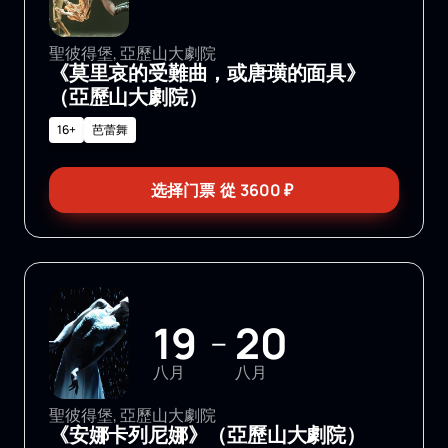
聖彼得堡, 亞歷山大劇院
《莫里哀的受難曲，或唐璜的面具》
（亞歷山大劇院）
16+
芭蕾舞
选择门票
從
3600
₽
19
20
—
八月
八月
聖彼得堡, 亞歷山大劇院
《安娜卡列尼娜》（亞歷山大劇院）