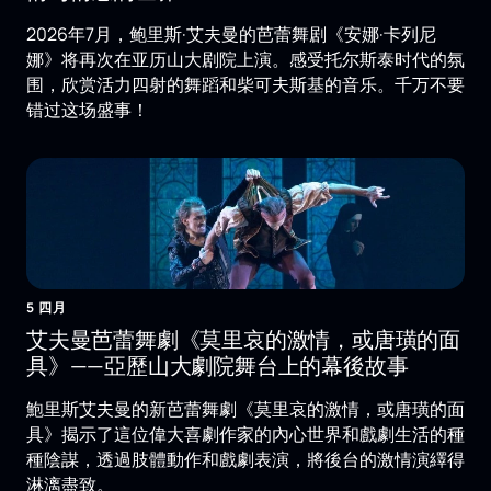
2026年7月，鲍里斯·艾夫曼的芭蕾舞剧《安娜·卡列尼
娜》将再次在亚历山大剧院上演。感受托尔斯泰时代的氛
围，欣赏活力四射的舞蹈和柴可夫斯基的音乐。千万不要
错过这场盛事！
5 四月
艾夫曼芭蕾舞劇《莫里哀的激情，或唐璜的面
具》——亞歷山大劇院舞台上的幕後故事
鮑里斯艾夫曼的新芭蕾舞劇《莫里哀的激情，或唐璜的面
具》揭示了這位偉大喜劇作家的內心世界和戲劇生活的種
種陰謀，透過肢體動作和戲劇表演，將後台的激情演繹得
淋漓盡致。