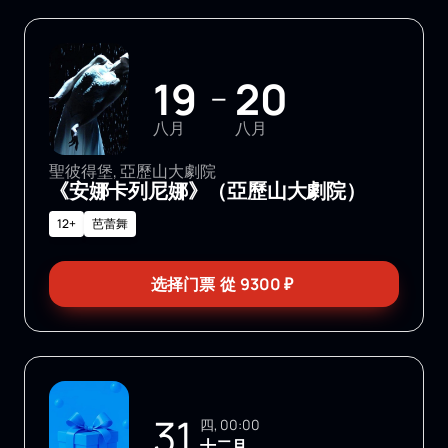
19
20
—
八月
八月
聖彼得堡, 亞歷山大劇院
《安娜卡列尼娜》（亞歷山大劇院）
12+
芭蕾舞
选择门票
從
9300
₽
31
四, 00:00
十二月