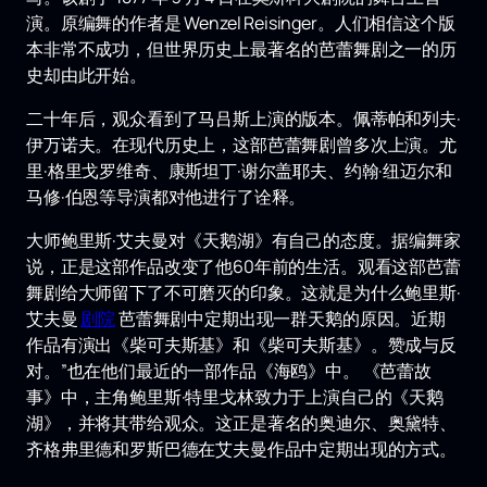
演。原编舞的作者是 Wenzel Reisinger。人们相信这个版
本非常不成功，但世界历史上最著名的芭蕾舞剧之一的历
史却由此开始。
二十年后，观众看到了马吕斯上演的版本。佩蒂帕和列夫·
伊万诺夫。在现代历史上，这部芭蕾舞剧曾多次上演。尤
里·格里戈罗维奇、康斯坦丁·谢尔盖耶夫、约翰·纽迈尔和
马修·伯恩等导演都对他进行了诠释。
大师鲍里斯·艾夫曼对《天鹅湖》有自己的态度。据编舞家
说，正是这部作品改变了他60年前的生活。观看这部芭蕾
舞剧给大师留下了不可磨灭的印象。这就是为什么鲍里斯·
艾夫曼
剧院
芭蕾舞剧中定期出现一群天鹅的原因。近期
作品有演出《柴可夫斯基》和《柴可夫斯基》。赞成与反
对。”也在他们最近的一部作品《海鸥》中。 《芭蕾故
事》中，主角鲍里斯·特里戈林致力于上演自己的《天鹅
湖》，并将其带给观众。这正是著名的奥迪尔、奥黛特、
齐格弗里德和罗斯巴德在艾夫曼作品中定期出现的方式。