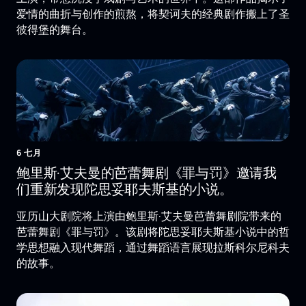
爱情的曲折与创作的煎熬，将契诃夫的经典剧作搬上了圣
彼得堡的舞台。
6 七月
鲍里斯·艾夫曼的芭蕾舞剧《罪与罚》邀请我
们重新发现陀思妥耶夫斯基的小说。
亚历山大剧院将上演由鲍里斯·艾夫曼芭蕾舞剧院带来的
芭蕾舞剧《罪与罚》。该剧将陀思妥耶夫斯基小说中的哲
学思想融入现代舞蹈，通过舞蹈语言展现拉斯科尔尼科夫
的故事。