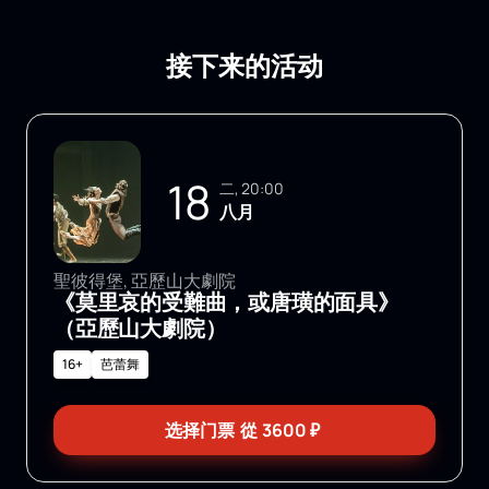
接下来的活动
18
二, 20:00
八月
聖彼得堡, 亞歷山大劇院
《莫里哀的受難曲，或唐璜的面具》
（亞歷山大劇院）
16+
芭蕾舞
选择门票
從
3600
₽