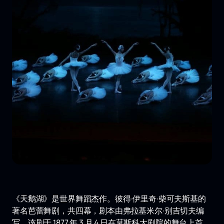
《天鹅湖》是世界舞蹈杰作。彼得·伊里奇·柴可夫斯基的
著名芭蕾舞剧，共四幕，剧本由弗拉基米尔·别吉切夫编
写。该剧于 1877 年 3 月 4 日在莫斯科大剧院的舞台上首