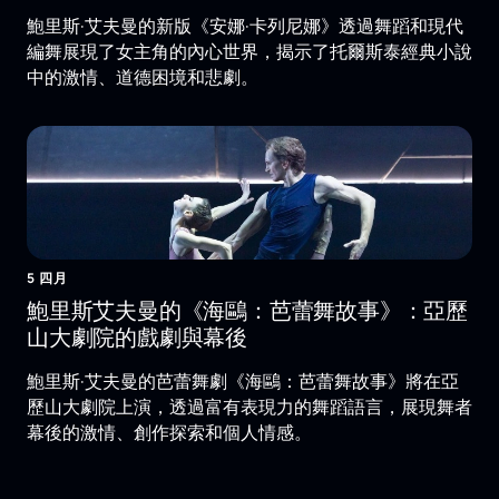
鮑里斯·艾夫曼的新版《安娜·卡列尼娜》透過舞蹈和現代
編舞展現了女主角的內心世界，揭示了托爾斯泰經典小說
中的激情、道德困境和悲劇。
5 四月
鮑里斯艾夫曼的《海鷗：芭蕾舞故事》：亞歷
山大劇院的戲劇與幕後
鮑里斯·艾夫曼的芭蕾舞劇《海鷗：芭蕾舞故事》將在亞
歷山大劇院上演，透過富有表現力的舞蹈語言，展現舞者
幕後的激情、創作探索和個人情感。