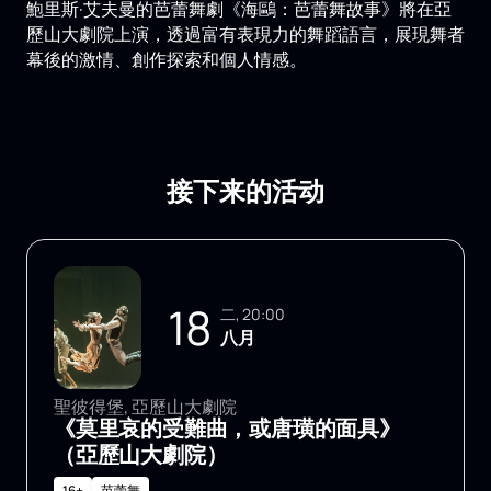
鮑里斯·艾夫曼的芭蕾舞劇《海鷗：芭蕾舞故事》將在亞
歷山大劇院上演，透過富有表現力的舞蹈語言，展現舞者
幕後的激情、創作探索和個人情感。
接下来的活动
18
二, 20:00
八月
聖彼得堡, 亞歷山大劇院
《莫里哀的受難曲，或唐璜的面具》
（亞歷山大劇院）
16+
芭蕾舞