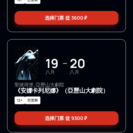
选择门票
從
3600
₽
19
20
—
八月
八月
聖彼得堡, 亞歷山大劇院
《安娜卡列尼娜》（亞歷山大劇院）
12+
芭蕾舞
选择门票
從
9300
₽