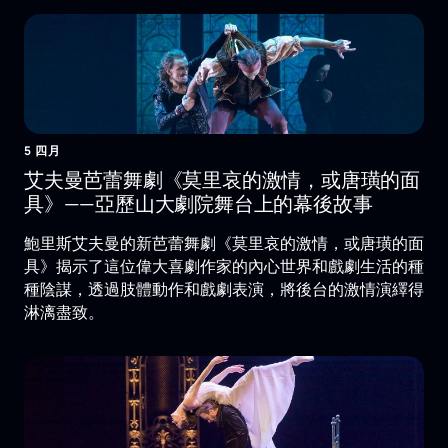
5 四月
艾夫曼芭蕾舞劇《莫里哀的激情，或唐璜的面
具》——亞歷山大劇院舞台上的幕後故事
鮑里斯艾夫曼的新芭蕾舞劇《莫里哀的激情，或唐璜的面
具》揭示了這位偉大喜劇作家的內心世界和戲劇生活的種
種陰謀，透過肢體動作和戲劇表演，將後台的激情演繹得
淋漓盡致。