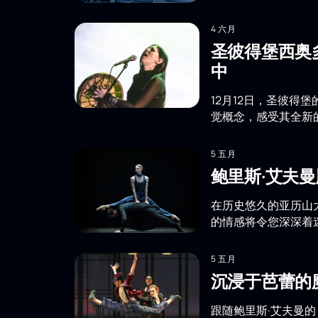
4 六月
圣彼得堡西奥
中
12月12日，圣彼得
觉概念，感受其全新
5 五月
鲍里斯·艾夫
在历史悠久的亚历山
的情感将令您深深着
5 五月
沉浸于芭蕾的
跟随鲍里斯·艾夫曼