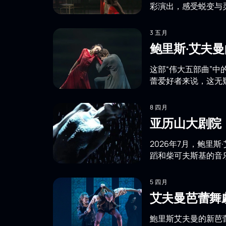
彩演出，感受蜕变与
3 五月
鲍里斯·艾夫
这部“伟大五部曲”
蕾爱好者来说，这无
8 四月
亚历山大剧院
2026年7月，鲍里
蹈和柴可夫斯基的音
5 四月
艾夫曼芭蕾舞
鮑里斯艾夫曼的新芭