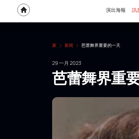
演出海報
訊
家
新闻
芭蕾舞界重要的一天
29 一月 2023
芭蕾舞界重