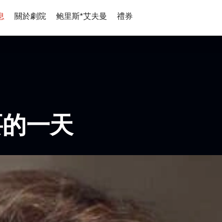
息
關於劇院
鲍里斯*艾夫曼
禮券
要的一天