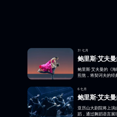
31 七月
鲍里斯·艾夫
鲍里斯·艾夫曼的《
煎熬，将契诃夫的经
6 七月
鲍里斯·艾夫
亚历山大剧院将上演
蹈，通过舞蹈语言展