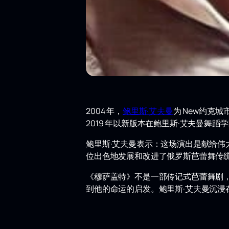
2004 年，
鲍里斯·艾夫曼
为 New约克
2019 年以新版本在鲍里斯·艾夫曼舞蹈
鲍里斯·艾夫曼表示：这场演出是献给
位出色地发展和改进了俄罗斯芭蕾舞传统
《穆萨盖特》不是一部传记式芭蕾舞剧
到他的命运的启发。鲍里斯·艾夫曼沉