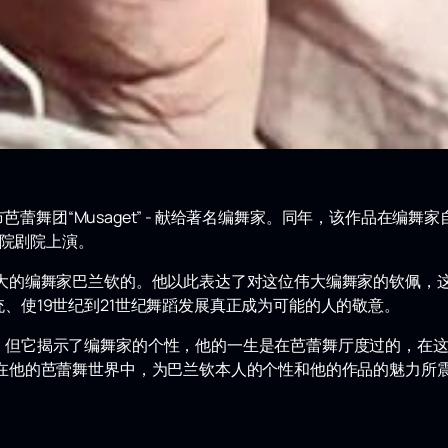
城市芭蕾舞团“Musaget” - 献给著名编舞家。同年，该作品在
学院剧院上演。
伟大的编舞家巴兰钦的。他以此表达了对这位伟大编舞家的钦佩，
、使19世纪到21世纪舞蹈发展真正成为可能的人的敬意。
，但它揭示了编舞家的个性，他的一生是在芭蕾舞厅度过的，在
浸在他的芭蕾舞世界中，为巴兰钦本人的个性和他的作品的魅力所