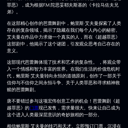
罪恶》，成为根据F.M.陀思妥耶夫斯基的《卡拉马佐夫兄
弟》。
在这部精心创作的芭蕾舞剧中，鲍里斯·艾夫曼探索了人类
存在的复杂领域，揭示了隐藏在我们每个人内心的秘密。
艾夫曼在作品中力求做一个真实的人，而在《超越罪恶》
这部剧中，他揭示了这个谜团，引发观众思考自己存在的
意义。
这部现代芭蕾舞体现了技术和艺术的复杂性。 ，将观众带
入一个情感和智力丰富的世界。在我们生活的价值危机时
代，鲍里斯·艾夫曼转向永恒的道德原则，创作了一部关于
信仰与不信仰之间永恒斗争、关于人类罪恶和寻求精神救
赎的芭蕾舞剧。
唐不要错过参与这项宏伟创意工作的机会！芭蕾舞剧《超
越罪恶》的
门票
现已发售，需求量很大。快来让自己成为
这个进入人类最深层意识的奇妙旅程的一部分。
相信鲍里斯·艾夫曼的技巧和天才。立即预订门票，沉浸在