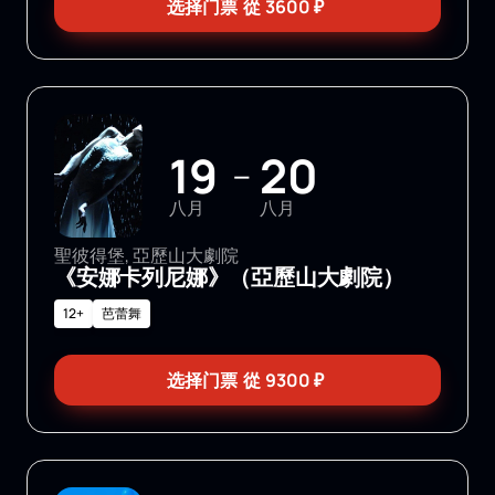
选择门票
從
3600
₽
19
20
—
八月
八月
聖彼得堡, 亞歷山大劇院
《安娜卡列尼娜》（亞歷山大劇院）
12+
芭蕾舞
选择门票
從
9300
₽