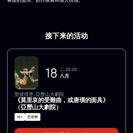
幕後的激情、創作探索和個人情感。
接下来的活动
18
二, 20:00
八月
聖彼得堡, 亞歷山大劇院
《莫里哀的受難曲，或唐璜的面具》
（亞歷山大劇院）
16+
芭蕾舞