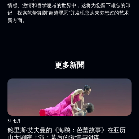
情感、激情和哲学思考的世界中，这将为您留下难忘的印
记。探索芭蕾舞剧“超越罪恶”并发现您从未梦想过的艺术
新方面。
更多新聞
31 七月
鲍里斯·艾夫曼的《海鸥：芭蕾故事》在亚历
山大剧院上演：幕后的激情与阴谋