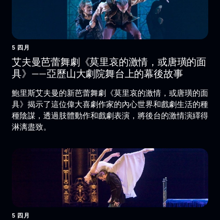
5 四月
艾夫曼芭蕾舞劇《莫里哀的激情，或唐璜的面
具》——亞歷山大劇院舞台上的幕後故事
鮑里斯艾夫曼的新芭蕾舞劇《莫里哀的激情，或唐璜的面
具》揭示了這位偉大喜劇作家的內心世界和戲劇生活的種
種陰謀，透過肢體動作和戲劇表演，將後台的激情演繹得
淋漓盡致。
5 四月