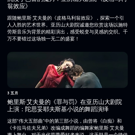
翁效应》
跟随鲍里斯·艾夫曼的《皮格马利翁效应》，探索一个引
人入胜的艺术世界。亚历山大剧院诚邀您欣赏这场以施特
劳斯音乐为背景的精彩演出，感受蜕变与灵感的交织。千
万不要错过这场独一无二的盛宴！
3 五月
鲍里斯·艾夫曼的《罪与罚》在亚历山大剧院
上演：陀思妥耶夫斯基小说的舞蹈演绎
这部“伟大五部曲”中的第三部小说，由曾将《白痴》和
《卡拉马佐夫兄弟》改编成舞蹈的编舞家鲍里斯·艾夫曼
搬上舞台。对于当代芭蕾爱好者来说，这无疑是一个绝佳