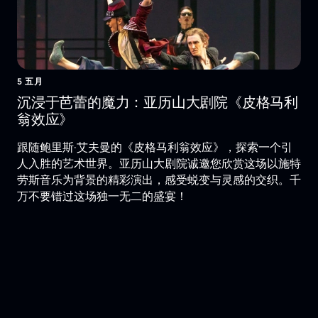
5 五月
沉浸于芭蕾的魔力：亚历山大剧院《皮格马利
翁效应》
跟随鲍里斯·艾夫曼的《皮格马利翁效应》，探索一个引
人入胜的艺术世界。亚历山大剧院诚邀您欣赏这场以施特
劳斯音乐为背景的精彩演出，感受蜕变与灵感的交织。千
万不要错过这场独一无二的盛宴！