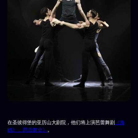
在圣彼得堡的亚历山大剧院，他们将上演芭蕾舞剧
《海
鸥》 。芭蕾舞史》
。