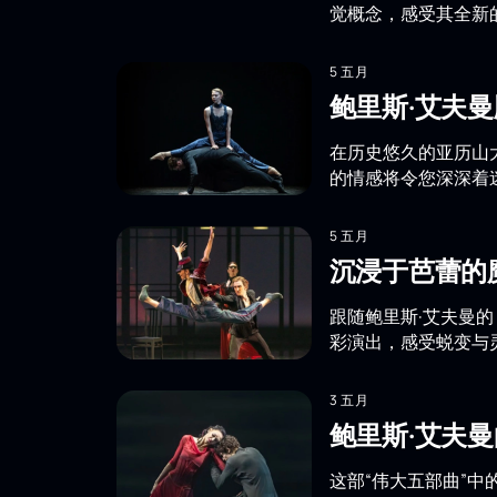
觉概念，感受其全新
5 五月
鲍里斯·艾夫
在历史悠久的亚历山
的情感将令您深深着
5 五月
沉浸于芭蕾的
跟随鲍里斯·艾夫曼
彩演出，感受蜕变与
3 五月
鲍里斯·艾夫
这部“伟大五部曲”