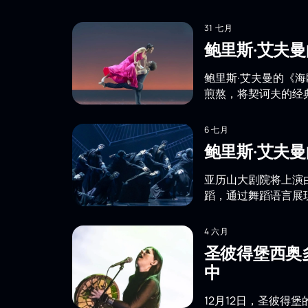
31 七月
鲍里斯·艾夫
鲍里斯·艾夫曼的《
煎熬，将契诃夫的经
6 七月
鲍里斯·艾夫
亚历山大剧院将上演
蹈，通过舞蹈语言展
4 六月
圣彼得堡西奥
中
12月12日，圣彼得