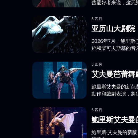
蕾爱好者来说，这无
8 四月
亚历山大剧院
2026年7月，鲍里
蹈和柴可夫斯基的音
5 四月
艾夫曼芭蕾舞
鮑里斯艾夫曼的新芭
動作和戲劇表演，將
5 四月
鮑里斯艾夫曼
鮑里斯·艾夫曼的新