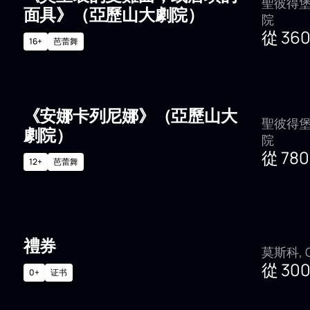
聖彼得堡
面具》（亞歷山大劇院）
院
從
36
16+
芭蕾舞
《安娜卡列尼娜》（亞歷山大
聖彼得堡
劇院）
院
從
78
12+
芭蕾舞
禮券
莫斯科, Gi
從
30
0+
证书