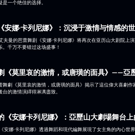
疑是一个绝佳的选择。
《安娜·卡列尼娜》：沉浸于激情与情感的
斯·艾夫曼的芭蕾舞剧《安娜·卡列尼娜》将再次在亚历山大剧院
乐。千万不要错过这场盛事！
劇《莫里哀的激情，或唐璜的面具》——亞
蕾舞劇《莫里哀的激情，或唐璜的面具》揭示了這位偉大喜劇作
後台的激情演繹得淋漓盡致。
的《安娜卡列尼娜》：亞歷山大劇場舞台上
版《安娜·卡列尼娜》透過舞蹈和現代編舞展現了女主角的內心世