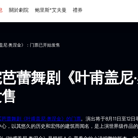
息
關於劇院
鲍里斯*艾夫曼
禮券
盖尼·奥涅金》：门票已开始发售
芭蕾舞剧《叶甫盖尼
发售
芭蕾舞剧《叶甫盖尼·奥涅金》的门票
。演出将于8月11日至1
中心，以其悠久的历史和宏伟的建筑而闻名，是上演世界级作品