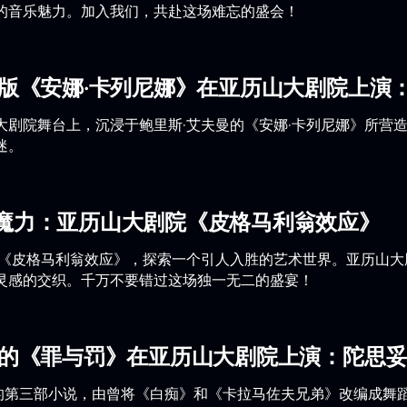
的音乐魅力。加入我们，共赴这场难忘的盛会！
曼版《安娜·卡列尼娜》在亚历山大剧院上演
大剧院舞台上，沉浸于鲍里斯·艾夫曼的《安娜·卡列尼娜》所营
迷。
魔力：亚历山大剧院《皮格马利翁效应》
的《皮格马利翁效应》，探索一个引人入胜的艺术世界。亚历山
灵感的交织。千万不要错过这场独一无二的盛宴！
曼的《罪与罚》在亚历山大剧院上演：陀思
中的第三部小说，由曾将《白痴》和《卡拉马佐夫兄弟》改编成舞