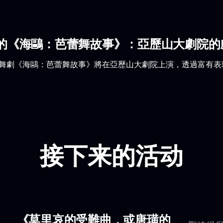
的《海鷗：芭蕾舞故事》：亞歷山大劇院的
蕾舞劇《海鷗：芭蕾舞故事》將在亞歷山大劇院上演，透過富有
接下来的活动
《莫里哀的受難曲，或唐璜的