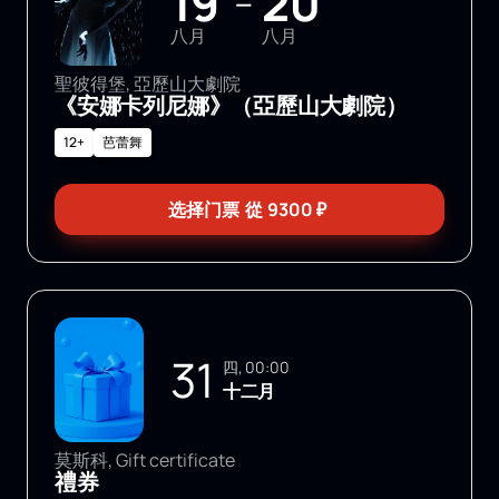
19
20
—
八月
八月
聖彼得堡, 亞歷山大劇院
《安娜卡列尼娜》（亞歷山大劇院）
12+
芭蕾舞
选择门票
從
9300
₽
31
四, 00:00
十二月
莫斯科, Gift certificate
禮券