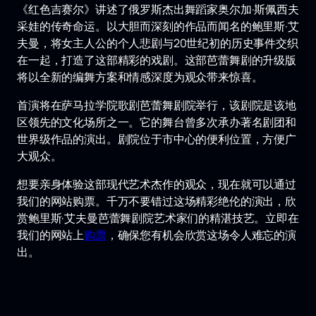
《红色吉赛尔》讲述了俄罗斯杰出舞蹈家奥尔加·斯佩西夫
采娃的传奇命运。以大胆而深刻的作品而闻名的鲍里斯·艾
夫曼，将女主人公的个人悲剧与20世纪初的历史事件交织
在一起，打造了这部精彩的戏剧。这部芭蕾舞剧的升级版
将以全新的编舞方案和情感深度为观众带来惊喜。
首演将在萨马拉学院歌剧芭蕾舞剧院举行，该剧院是该地
区领先的文化场所之一。它的舞台曾多次承办著名剧团和
世界级作品的演出。剧院位于市中心的便利位置，方便广
大观众。
想要亲身体验这部现代艺术杰作的观众，现在就可以通过
我们的网站购票。千万不要错过这场精彩绝伦的演出，欣
赏鲍里斯·艾夫曼芭蕾舞剧院艺术家们的精湛技艺。立即在
我们的网站上
购票
，确保您有机会欣赏这场令人难忘的演
出。