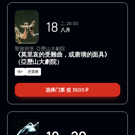
18
二, 20:00
八月
聖彼得堡, 亞歷山大劇院
《莫里哀的受難曲，或唐璜的面具》
（亞歷山大劇院）
16+
芭蕾舞
选择门票
從
3600
₽