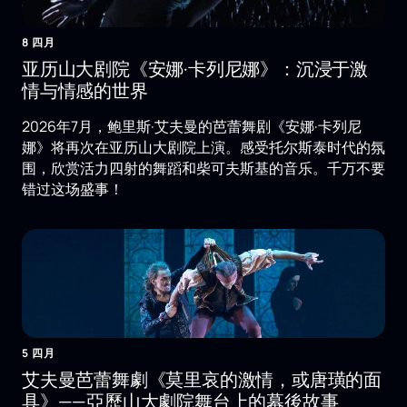
8 四月
亚历山大剧院《安娜·卡列尼娜》：沉浸于激
情与情感的世界
2026年7月，鲍里斯·艾夫曼的芭蕾舞剧《安娜·卡列尼
娜》将再次在亚历山大剧院上演。感受托尔斯泰时代的氛
围，欣赏活力四射的舞蹈和柴可夫斯基的音乐。千万不要
错过这场盛事！
5 四月
艾夫曼芭蕾舞劇《莫里哀的激情，或唐璜的面
具》——亞歷山大劇院舞台上的幕後故事