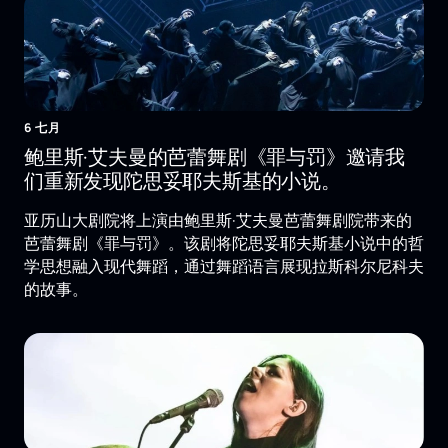
6 七月
鲍里斯·艾夫曼的芭蕾舞剧《罪与罚》邀请我
们重新发现陀思妥耶夫斯基的小说。
亚历山大剧院将上演由鲍里斯·艾夫曼芭蕾舞剧院带来的
芭蕾舞剧《罪与罚》。该剧将陀思妥耶夫斯基小说中的哲
学思想融入现代舞蹈，通过舞蹈语言展现拉斯科尔尼科夫
的故事。