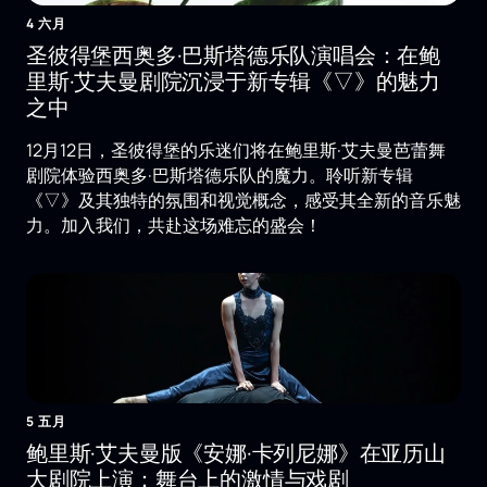
4 六月
圣彼得堡西奥多·巴斯塔德乐队演唱会：在鲍
里斯·艾夫曼剧院沉浸于新专辑《▽》的魅力
之中
12月12日，圣彼得堡的乐迷们将在鲍里斯·艾夫曼芭蕾舞
剧院体验西奥多·巴斯塔德乐队的魔力。聆听新专辑
《▽》及其独特的氛围和视觉概念，感受其全新的音乐魅
力。加入我们，共赴这场难忘的盛会！
5 五月
鲍里斯·艾夫曼版《安娜·卡列尼娜》在亚历山
大剧院上演：舞台上的激情与戏剧