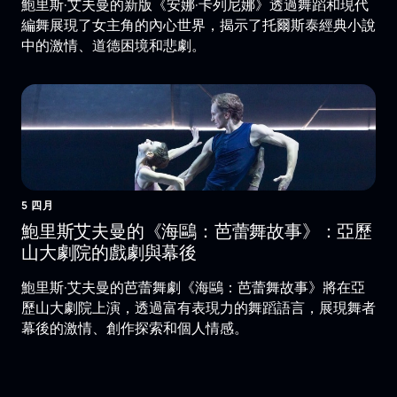
鮑里斯·艾夫曼的新版《安娜·卡列尼娜》透過舞蹈和現代
編舞展現了女主角的內心世界，揭示了托爾斯泰經典小說
中的激情、道德困境和悲劇。
5 四月
鮑里斯艾夫曼的《海鷗：芭蕾舞故事》：亞歷
山大劇院的戲劇與幕後
鮑里斯·艾夫曼的芭蕾舞劇《海鷗：芭蕾舞故事》將在亞
歷山大劇院上演，透過富有表現力的舞蹈語言，展現舞者
幕後的激情、創作探索和個人情感。