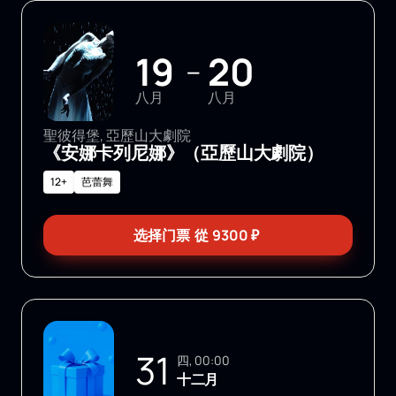
19
20
—
八月
八月
聖彼得堡, 亞歷山大劇院
《安娜卡列尼娜》（亞歷山大劇院）
12+
芭蕾舞
选择门票
從
9300
₽
31
四, 00:00
十二月