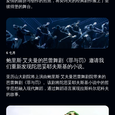
爱情的曲折与创作的煎熬，将契诃夫的经典剧作搬上了圣
彼得堡的舞台。
6 七月
鲍里斯·艾夫曼的芭蕾舞剧《罪与罚》邀请我
们重新发现陀思妥耶夫斯基的小说。
亚历山大剧院将上演由鲍里斯·艾夫曼芭蕾舞剧院带来的
芭蕾舞剧《罪与罚》。该剧将陀思妥耶夫斯基小说中的哲
学思想融入现代舞蹈，通过舞蹈语言展现拉斯科尔尼科夫
的故事。