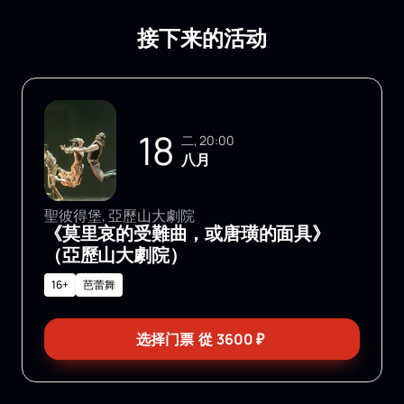
接下来的活动
18
二, 20:00
八月
聖彼得堡, 亞歷山大劇院
《莫里哀的受難曲，或唐璜的面具》
（亞歷山大劇院）
16+
芭蕾舞
选择门票
從
3600
₽