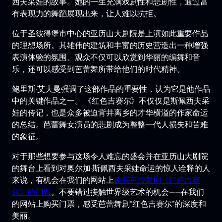
西夫采娃的故事。她的一生充满戏剧性和悲剧性，通过富
有表现力的舞蹈展现出来，让人难以抗拒。
位于圣彼得堡市中心的亚历山大剧院是上演如此重要作品
的理想场所。其雄伟的建筑和丰富的历史营造出一种增强
表演体验的氛围。观众不仅可以欣赏到华丽的编舞和音
乐，还可以感受到芭蕾舞所带给他们的时代精神。
鲍里斯·艾夫曼强调了这部作品的重要性，认为它是他作品
中的关键作品之一。 《红色吉赛尔》不仅仅是斯佩西夫采
娃的传记，也是众多被迫背井离乡的才华横溢的作家命运
的总结。芭蕾舞女演员的悲剧成为整整一代人损失和苦难
的象征。
对于那些想要参与这场令人难忘的盛会并在亚历山大剧院
的舞台上看到对奥尔加·斯佩西夫采娃命运的惊人诠释的人
来说，有机会在我们的网站上
购买芭蕾舞剧《红色吉赛
尔》的门票
。不要错过接触世界级艺术的机会——在我们
的网站上购买门票，感受芭蕾舞剧“红色吉赛尔”的深度和
美丽。