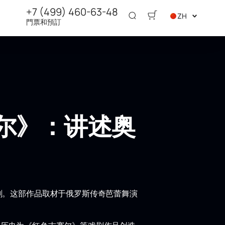
+7 (499) 460-63-48
ZH
門票和預訂
尔》：讲述奥
剧。这部作品取材于俄罗斯传奇芭蕾舞演