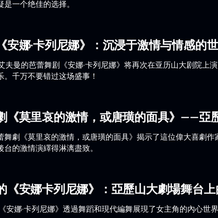
疑是一个绝佳的选择。
《安娜·卡列尼娜》：沉浸于激情与情感的
斯·艾夫曼的芭蕾舞剧《安娜·卡列尼娜》将再次在亚历山大剧院
乐。千万不要错过这场盛事！
劇《莫里哀的激情，或唐璜的面具》——亞
蕾舞劇《莫里哀的激情，或唐璜的面具》揭示了這位偉大喜劇作
後台的激情演繹得淋漓盡致。
的《安娜卡列尼娜》：亞歷山大劇場舞台上
版《安娜·卡列尼娜》透過舞蹈和現代編舞展現了女主角的內心世