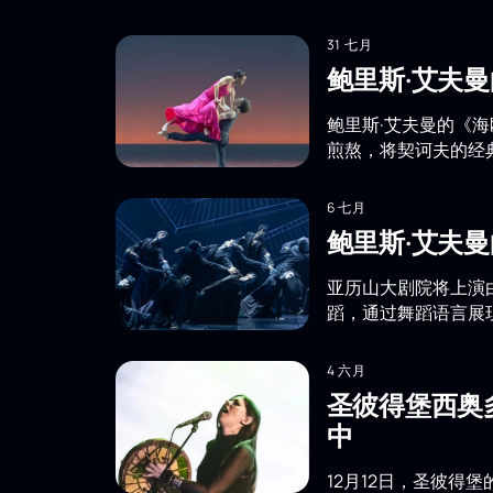
31 七月
鲍里斯·艾夫
鲍里斯·艾夫曼的《
煎熬，将契诃夫的经
6 七月
鲍里斯·艾夫
亚历山大剧院将上演
蹈，通过舞蹈语言展
4 六月
圣彼得堡西奥
中
12月12日，圣彼得