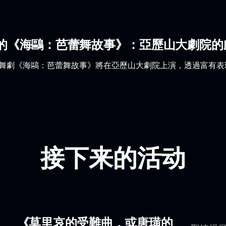
的《海鷗：芭蕾舞故事》：亞歷山大劇院的
蕾舞劇《海鷗：芭蕾舞故事》將在亞歷山大劇院上演，透過富有
接下来的活动
《莫里哀的受難曲，或唐璜的