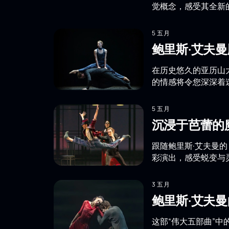
觉概念，感受其全新
5 五月
鲍里斯·艾夫
在历史悠久的亚历山
的情感将令您深深着
5 五月
沉浸于芭蕾的
跟随鲍里斯·艾夫曼
彩演出，感受蜕变与
3 五月
鲍里斯·艾夫
这部“伟大五部曲”