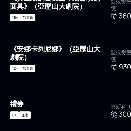
聖彼得堡
面具》（亞歷山大劇院）
院
從
36
16+
芭蕾舞
《安娜卡列尼娜》（亞歷山大
聖彼得堡
劇院）
院
從
93
12+
芭蕾舞
禮券
莫斯科, Gi
從
30
0+
证书