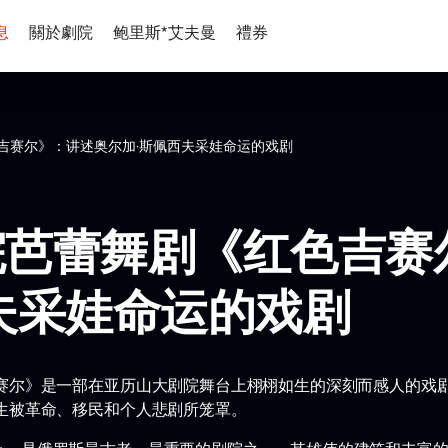
息
關於劇院
鲍里斯*艾夫曼
禮券
吉赛尔》：讲述奥尔加·斯佩西夫采娃命运的戏剧
院芭蕾舞剧《红色吉赛
夫采娃命运的戏剧
吉赛尔》是一部在亚历山大剧院舞台上栩栩如生的深刻而感人的戏
生被革命、移民和个人悲剧所笼罩。