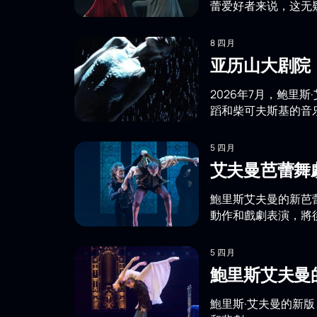
蕾爱好者来说，这无
8 四月
亚历山大剧院
2026年7月，鲍里
蹈和柴可夫斯基的音
5 四月
艾夫曼芭蕾舞
鮑里斯艾夫曼的新芭
動作和戲劇表演，將
5 四月
鮑里斯艾夫曼
鮑里斯·艾夫曼的新