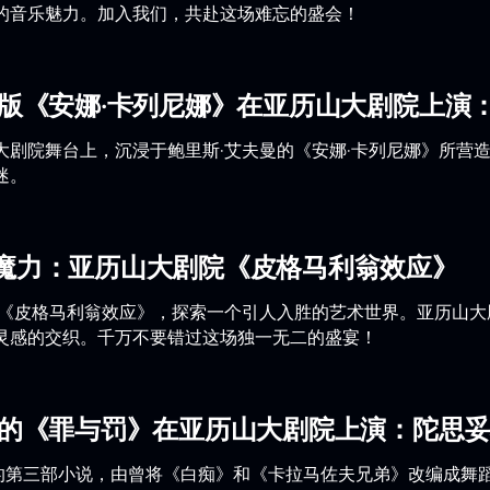
的音乐魅力。加入我们，共赴这场难忘的盛会！
曼版《安娜·卡列尼娜》在亚历山大剧院上演
大剧院舞台上，沉浸于鲍里斯·艾夫曼的《安娜·卡列尼娜》所营
迷。
魔力：亚历山大剧院《皮格马利翁效应》
的《皮格马利翁效应》，探索一个引人入胜的艺术世界。亚历山
灵感的交织。千万不要错过这场独一无二的盛宴！
曼的《罪与罚》在亚历山大剧院上演：陀思
中的第三部小说，由曾将《白痴》和《卡拉马佐夫兄弟》改编成舞