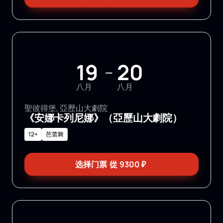
19
20
—
八月
八月
聖彼得堡, 亞歷山大劇院
《安娜卡列尼娜》（亞歷山大劇院）
12+
芭蕾舞
选择门票
從
9300
₽