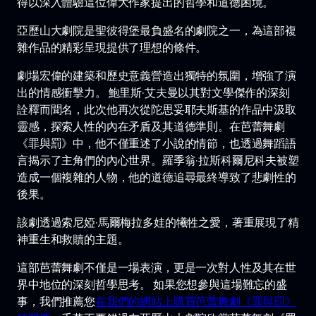
得以深入體驗這位偉大作家提出的哲學和道德困境。
亞歷山大劇院是聖彼得堡最負盛名的劇院之一，為這部複
雜作品的精彩呈現提供了理想的條件。
劇場宏偉的建築和歷史意義營造出獨特的氛圍，增強了演
出的情感衝擊力。 鮑里斯·艾夫曼以其對文學傑作的深刻
詮釋而聞名，此次他再次從陀思妥耶夫斯基的作品中汲取
靈感，探索人性的內在矛盾及其道德準則。在芭蕾舞劇
《罪與罰》中，他不僅重述了小說的情節，也透過舞蹈語
言揭示了主角們的內心世界。羅季翁·拉斯科爾尼科夫被塑
造成一個複雜的人物，他的道德追尋最終導致了悲劇性的
後果。
該劇透過索尼婭·馬爾梅拉多娃的犧牲之愛，著重展現了精
神重生和救贖的主題。
這部芭蕾舞劇不僅是一場表演，更是一次對人性及其在世
界中地位的深刻哲學思考。 如果您想參與這場難忘的盛
事，我們推薦您
在我們的網站上購買芭蕾舞劇《罪與罰》