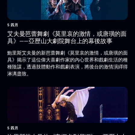
5 四月
艾夫曼芭蕾舞劇《莫里哀的激情，或唐璜的面
具》——亞歷山大劇院舞台上的幕後故事
鮑里斯艾夫曼的新芭蕾舞劇《莫里哀的激情，或唐璜的面
具》揭示了這位偉大喜劇作家的內心世界和戲劇生活的種
種陰謀，透過肢體動作和戲劇表演，將後台的激情演繹得
淋漓盡致。
5 四月