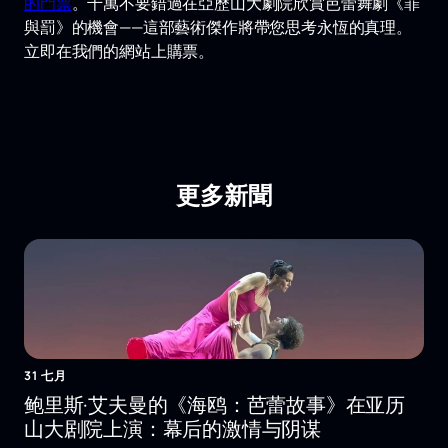
的門票
。千萬不要錯過在亞歷山大劇院欣賞芭蕾舞劇《罪
與罰》的機會——這部藝術傑作將帶您思考永恆的真理。
立即在我們的網站上購票。
更多新聞
31 七月
鲍里斯·艾夫曼的《海鸥：芭蕾故事》在亚历
山大剧院上演：幕后的激情与阴谋