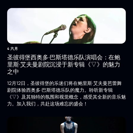
4 六月
圣彼得堡西奥多·巴斯塔德乐队演唱会：在鲍
里斯·艾夫曼剧院沉浸于新专辑《▽》的魅力
之中
12月12日，圣彼得堡的乐迷们将在鲍里斯·艾夫曼芭蕾舞
剧院体验西奥多·巴斯塔德乐队的魔力。聆听新专辑
《▽》及其独特的氛围和视觉概念，感受其全新的音乐魅
力。加入我们，共赴这场难忘的盛会！