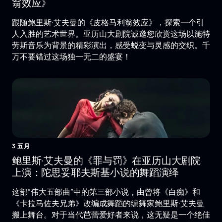
翁效应》
跟随鲍里斯·艾夫曼的《皮格马利翁效应》，探索一个引
人入胜的艺术世界。亚历山大剧院诚邀您欣赏这场以施特
劳斯音乐为背景的精彩演出，感受蜕变与灵感的交织。千
万不要错过这场独一无二的盛宴！
3 五月
鲍里斯·艾夫曼的《罪与罚》在亚历山大剧院
上演：陀思妥耶夫斯基小说的舞蹈演绎
这部“伟大五部曲”中的第三部小说，由曾将《白痴》和
《卡拉马佐夫兄弟》改编成舞蹈的编舞家鲍里斯·艾夫曼
搬上舞台。对于当代芭蕾爱好者来说，这无疑是一个绝佳