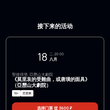
接下来的活动
18
二, 20:00
八月
聖彼得堡, 亞歷山大劇院
《莫里哀的受難曲，或唐璜的面具》
（亞歷山大劇院）
16+
芭蕾舞
选择门票
從
3600
₽