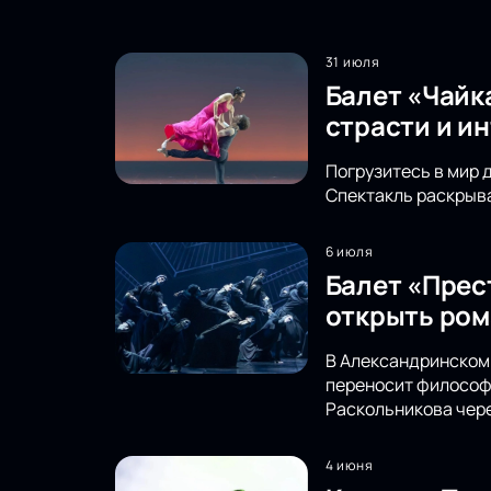
31 июля
Балет «Чайк
страсти и и
Погрузитесь в мир 
Спектакль раскрыва
6 июля
Балет «Прес
открыть ром
В Александринском 
переносит философс
Раскольникова чере
4 июня