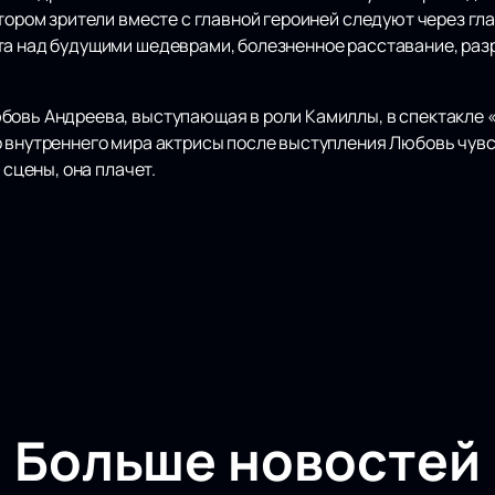
отором зрители вместе с главной героиней следуют через гл
та над будущими шедеврами, болезненное расставание, раз
бовь Андреева, выступающая в роли Камиллы, в спектакле «
о внутреннего мира актрисы после выступления Любовь чув
 сцены, она плачет.
Больше новостей