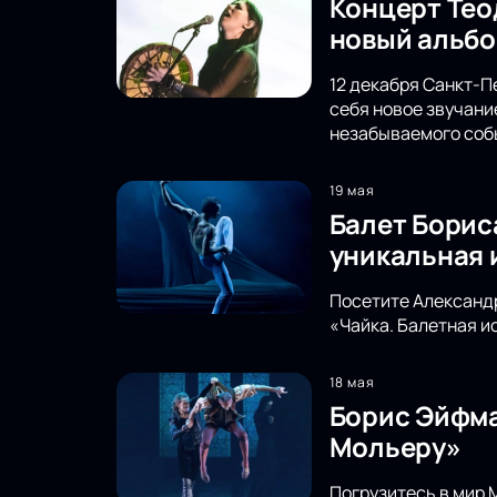
Концерт Тео
новый альбо
12 декабря Санкт-П
себя новое звучани
незабываемого соб
19 мая
Балет Борис
уникальная 
Посетите Александр
«Чайка. Балетная и
18 мая
Борис Эйфма
Мольеру»
Погрузитесь в мир 