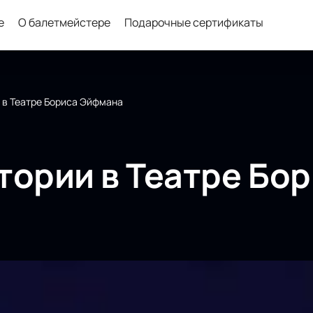
е
О балетмейстере
Подарочные сертификаты
 в Театре Бориса Эйфмана
тории в Театре Бо