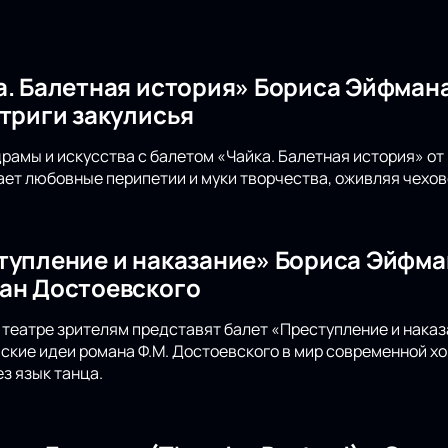
а. Балетная история» Бориса Эйфмана
нтриги закулисья
драмы и искусства с балетом «Чайка. Балетная история» о
ет любовные перипетии и муки творчества, оживляя чехов
тупление и наказание» Бориса Эйфма
ан Достоевского
театре зрителям представят балет «Преступление и наказ
кие идеи романа Ф.М. Достоевского в мир современной х
з язык танца.