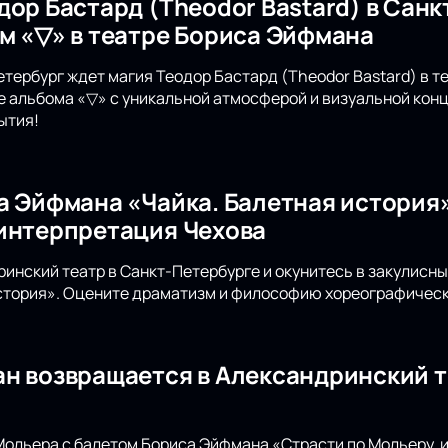
дор Бастард (Theodor Bastard) в Санк
м «▽» в театре Бориса Эйфмана
етербург ждет магия Теодор Бастард (Theodor Bastard) в 
е альбома «▽» с уникальной атмосферой и визуальной конц
ытия!
а Эйфмана «Чайка. Балетная история»
интерпретация Чехова
инский театр в Санкт-Петербурге и окунитесь в закулисн
стория». Оцените драматизм и философию хореографическ
н возвращается в Александринский т
Мольера с балетом Бориса Эйфмана «Страсти по Мольеру, 