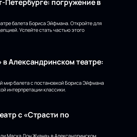
т-Петербурге: погружение в
театре балета Бориса Эйфмана. Откройте для
епцией. Успейте стать частью этого
 в Александринском театре:
ый мир балета с постановкой Бориса Эйфмана
ой интерпретации классики.
еатр с «Страсти по
или Маска Дон Жуана» в Александринском