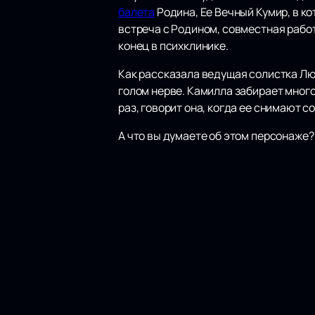
балета
Родина, Ее Вечный Кумир, в к
встреча с Родином, совместная рабо
конец в психклинике.
Как рассказала ведущая солистка Лю
голом нерве. Камилла забирает мног
раз, говорит она, когда ее снимают со
А что вы думаете об этом персонаже?