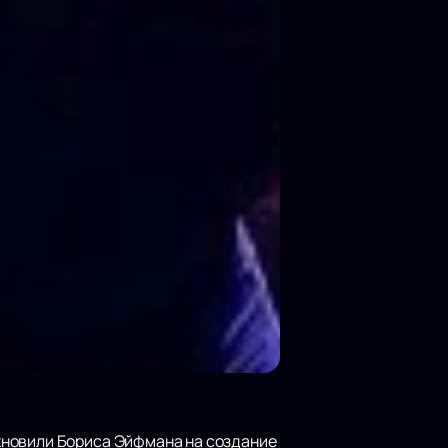
хновили Бориса Эйфмана на создание