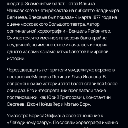
шедевр. Знаменитый балет Петра Ильича
Чайковского в четырёх актах на либретто Владимира
Бегичева. Впервые был показан 4 марта 1877 года на
сцене московского Большого театра. Автор
оригинальной хореографии - Венцель Рейзингер.
Считается, что именно эта версия была крайне
неудачной, но именно с нее и началась история
одного из самых знаменитых балетов в мировой
истории.
Через двадцать лет зрители увидели уже версию в
постановке Мариуса Петипа и Льва Иванова. В
современной же истории этот балет ставился более
сони раз. Его интерпретации предлагали такие
постановщики, как Юрий Григорович, Константин
Сергеев, Джон Ноймайер и Мэтью Борн.
У маэстро Бориса Эйфмана свое отношение к
«Лебединому озеру». По словам хореографа именно