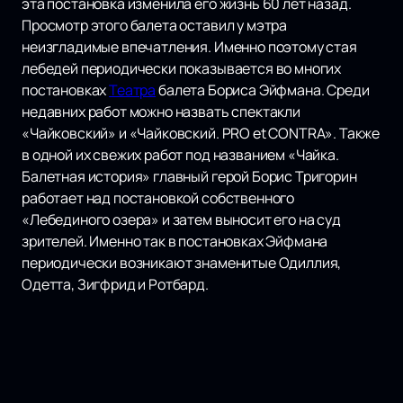
эта постановка изменила его жизнь 60 лет назад.
Просмотр этого балета оставил у мэтра
неизгладимые впечатления. Именно поэтому стая
лебедей периодически показывается во многих
постановках
Театра
балета Бориса Эйфмана. Среди
недавних работ можно назвать спектакли
«Чайковский» и «Чайковский. PRO et CONTRA». Также
в одной их свежих работ под названием «Чайка.
Балетная история» главный герой Борис Тригорин
работает над постановкой собственного
«Лебединого озера» и затем выносит его на суд
зрителей. Именно так в постановках Эйфмана
периодически возникают знаменитые Одиллия,
Одетта, Зигфрид и Ротбард.