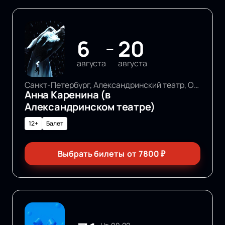
6
20
—
августа
августа
Санкт-Петербург, Александринский театр, Основная сцена
Анна Каренина (в
Александринском театре)
12+
Балет
Выбрать билеты
от
7800
₽