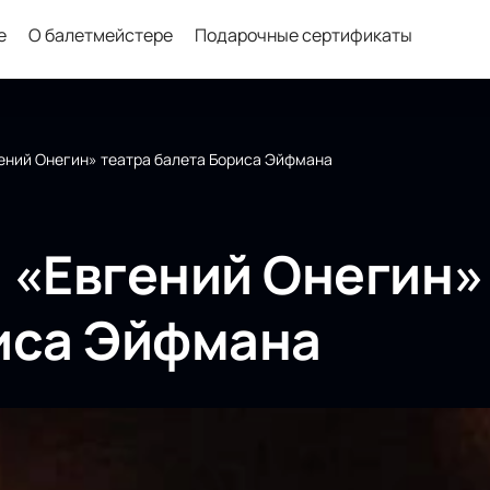
е
О балетмейстере
Подарочные сертификаты
ений Онегин» театра балета Бориса Эйфмана
 «Евгений Онегин»
иса Эйфмана