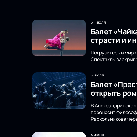
31 июля
Балет «Чайк
страсти и и
Погрузитесь в мир 
Спектакль раскрыва
6 июля
Балет «Прес
открыть ром
В Александринском 
переносит философс
Раскольникова чере
4 июня