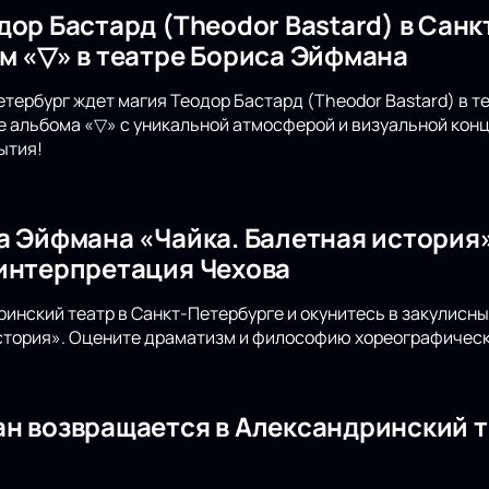
дор Бастард (Theodor Bastard) в Санк
м «▽» в театре Бориса Эйфмана
етербург ждет магия Теодор Бастард (Theodor Bastard) в 
е альбома «▽» с уникальной атмосферой и визуальной конц
ытия!
а Эйфмана «Чайка. Балетная история»
интерпретация Чехова
инский театр в Санкт-Петербурге и окунитесь в закулисн
стория». Оцените драматизм и философию хореографическ
н возвращается в Александринский т