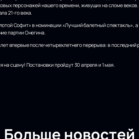
ковых персонажей нашего времени, живущих на сломе веков
ла 21-го века.
лотой Софит» в номинации «Лучший балетный спектакль», а
ние партии Онегина.
балет впервые после четырехлетнего перерыва: в последний
 на сцену! Постановки пройдут 30 апреля и 1 мая.
Больше новостей