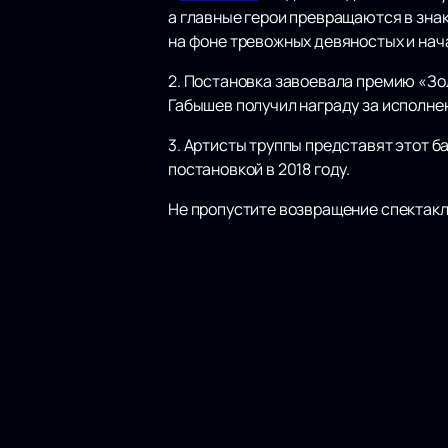
а главные герои превращаются в зна
на фоне тревожных девяностых и нача
2. Постановка завоевала премию «Зо
Габышев получил награду за исполне
3. Артисты труппы представят этот 
постановкой в 2018 году.
Не пропустите возвращение спектакля