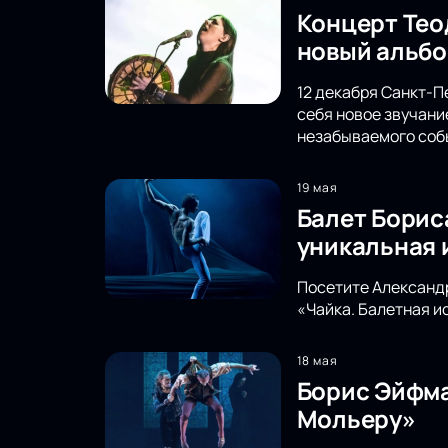
Концерт Тео
новый альбо
12 декабря Санкт-П
себя новое звучани
незабываемого соб
19 мая
Балет Борис
уникальная 
Посетите Александр
«Чайка. Балетная и
18 мая
Борис Эйфма
Мольеру»