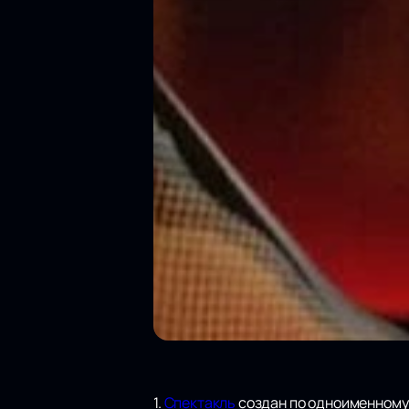
1.
Спектакль
создан по одноименному 