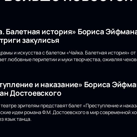
а. Балетная история» Бориса Эйфмана
нтриги закулисья
драмы и искусства с балетом «Чайка. Балетная история» о
ет любовные перипетии и муки творчества, оживляя чехов
тупление и наказание» Бориса Эйфма
ан Достоевского
театре зрителям представят балет «Преступление и наказ
кие идеи романа Ф.М. Достоевского в мир современной х
з язык танца.