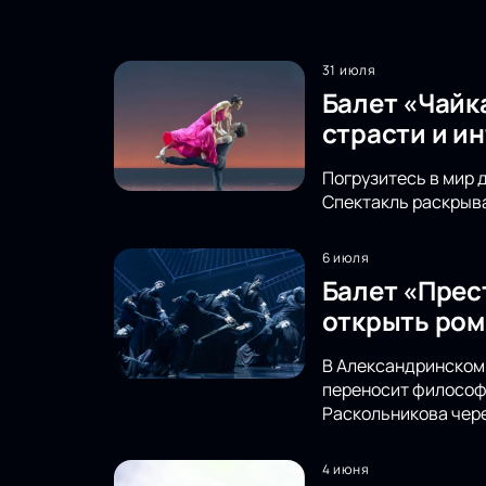
31 июля
Балет «Чайк
страсти и и
Погрузитесь в мир 
Спектакль раскрыва
6 июля
Балет «Прес
открыть ром
В Александринском 
переносит философс
Раскольникова чере
4 июня