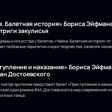
а. Балетная история» Бориса Эйфмана
нтриги закулисья
драмы и искусства с балетом «Чайка. Балетная история» о
ет любовные перипетии и муки творчества, оживляя чехов
тупление и наказание» Бориса Эйфма
ан Достоевского
театре зрителям представят балет «Преступление и наказ
кие идеи романа Ф.М. Достоевского в мир современной х
з язык танца.