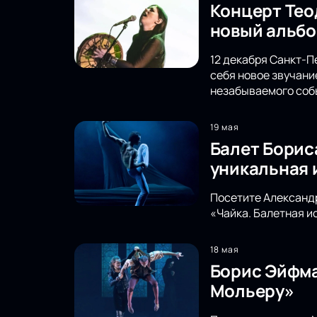
Концерт Тео
новый альбо
12 декабря Санкт-П
себя новое звучани
незабываемого соб
19 мая
Балет Борис
уникальная 
Посетите Александр
«Чайка. Балетная и
18 мая
Борис Эйфма
Мольеру»