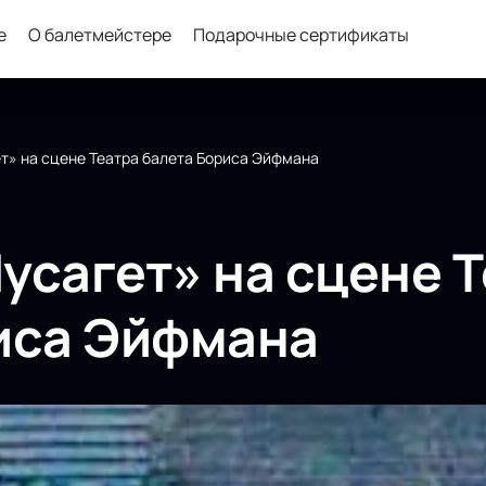
е
О балетмейстере
Подарочные сертификаты
т» на сцене Театра балета Бориса Эйфмана
усагет» на сцене 
иса Эйфмана