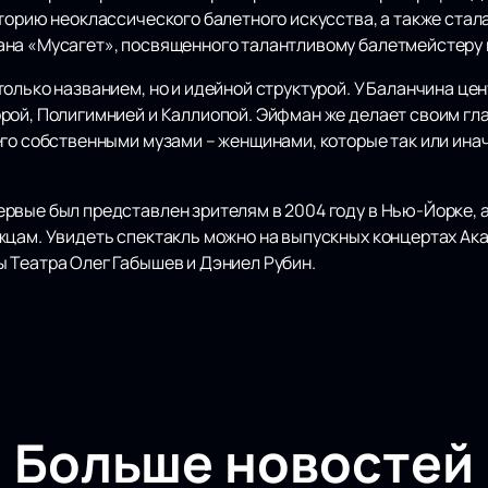
торию неоклассического балетного искусства, а также стал
ана «Мусагет», посвященного талантливому балетмейстеру 
олько названием, но и идейной структурой. У Баланчина це
рой, Полигимнией и Каллиопой. Эйфман же делает своим гл
его собственными музами – женщинами, которые так или ина
вые был представлен зрителям в 2004 году в Нью-Йорке, а 
жцам. Увидеть спектакль можно на выпускных концертах Ак
 Театра Олег Габышев и Дэниел Рубин.
Больше новостей