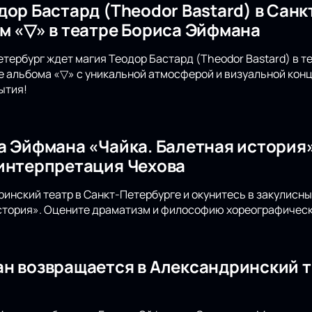
дор Бастард (Theodor Bastard) в Санк
м «▽» в театре Бориса Эйфмана
етербург ждет магия Теодор Бастард (Theodor Bastard) в 
е альбома «▽» с уникальной атмосферой и визуальной конц
ытия!
а Эйфмана «Чайка. Балетная история»
интерпретация Чехова
инский театр в Санкт-Петербурге и окунитесь в закулисн
стория». Оцените драматизм и философию хореографическ
н возвращается в Александринский т