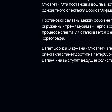
Мусагет». Эта постановка вошла в ис
одноактного спектакля Бориса Эйфм
Постановки связаны между собой не т
окруженный тремя музами – Терпсихо
процессе спектакля сталкивается с 
хореографа.
Балет Бориса Эйфмана «Мусагет» впер
спектакля станет доступна петербур
Баланчина выступят ведущие солисты