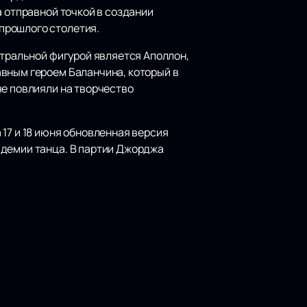
а отправной точкой в создании
прошлого столетия.
нтральной фигурой является Аполлон,
авным героем Баланчина, который в
че повлияли на творчество
17 и 18 июня обновленная версия
адемии танца. В партии Джорджа