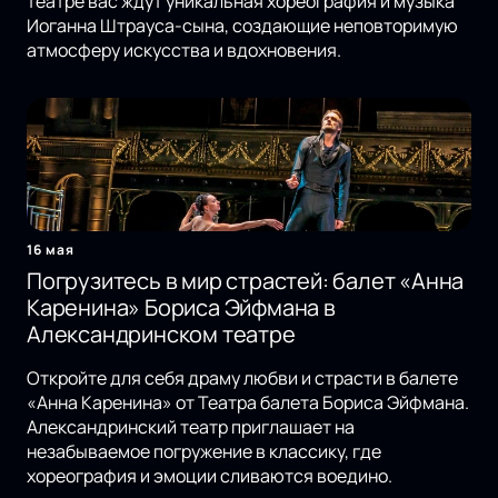
театре вас ждут уникальная хореография и музыка
Иоганна Штрауса-сына, создающие неповторимую
атмосферу искусства и вдохновения.
16 мая
Погрузитесь в мир страстей: балет «Анна
Каренина» Бориса Эйфмана в
Александринском театре
Откройте для себя драму любви и страсти в балете
«Анна Каренина» от Театра балета Бориса Эйфмана.
Александринский театр приглашает на
незабываемое погружение в классику, где
хореография и эмоции сливаются воедино.