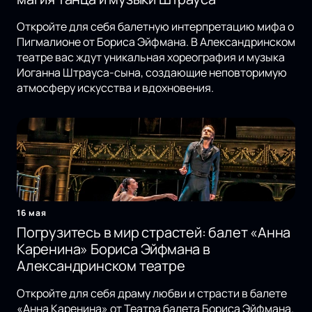
Откройте для себя балетную интерпретацию мифа о
Пигмалионе от Бориса Эйфмана. В Александринском
театре вас ждут уникальная хореография и музыка
Иоганна Штрауса-сына, создающие неповторимую
атмосферу искусства и вдохновения.
16 мая
Погрузитесь в мир страстей: балет «Анна
Каренина» Бориса Эйфмана в
Александринском театре
Откройте для себя драму любви и страсти в балете
«Анна Каренина» от Театра балета Бориса Эйфмана.