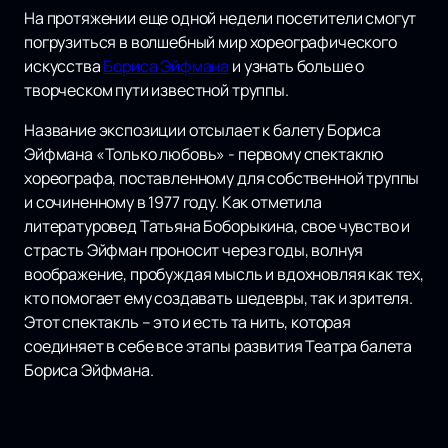
На протяжении еще одной недели посетители смогут
погрузиться в волшебный мир хореографического
искусства
Бориса Эйфмана
и узнать больше о
творческом пути известной труппы.
Название экспозиции отсылает к балету Бориса
Эйфмана «Только любовь» - первому спектаклю
хореографа, поставленному для собственной труппы
и сочиненному в 1977 году. Как отметила
литературовед Татьяна Боборыкина, свое чувство и
страсть Эйфман проносит через годы, волнуя
воображение, пробуждая мысль и вдохновляя как тех,
кто помогает ему создавать шедевры, так и зрителя.
Этот спектакль – это и есть та нить, которая
соединяет в себе все этапы развития Театра балета
Бориса Эйфмана.