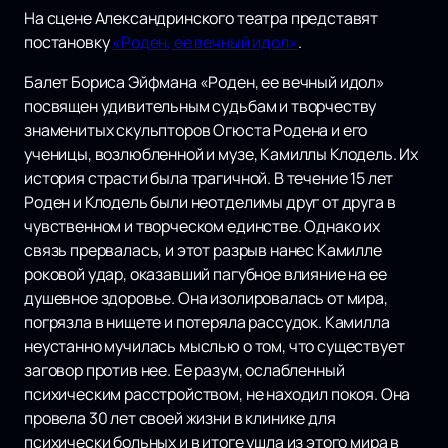
На сцене Александринского театра представят
постановку
«Роден, ее вечный идол»
.
Балет Бориса Эйфмана «Роден, ее вечный идол»
посвящен удивительным судьбам и творчеству
знаменитых скульпторов Огюста Родена и его
ученицы, возлюбленной и музе, Камиллы Клодель. Их
история страсти была трагичной. В течение 15 лет
Роден и Клодель были неотделимы друг от друга в
чувственном и творческом единстве. Однако их
связь прервалась, и этот разрыв нанес Камилле
роковой удар, оказавший пагубное влияние на ее
душевное здоровье. Она изолировалась от мира,
погрязла в нищете и потеряла рассудок. Камилла
неустанно мучилась мыслью о том, что существует
заговор против нее. Ее разум, ослабленный
психическим расстройством, не находил покоя. Она
провела 30 лет своей жизни в клинике для
психически больных и в итоге ушла из этого мира в