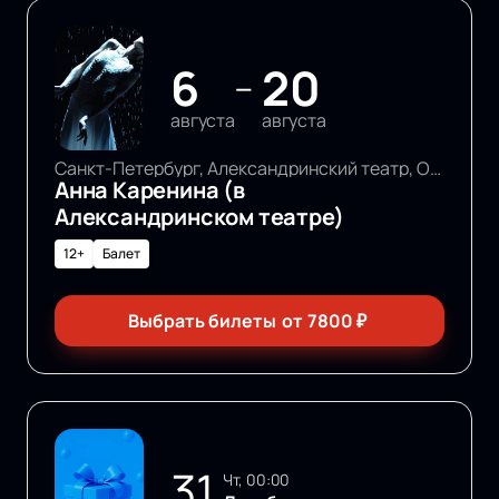
6
20
—
августа
августа
Санкт-Петербург, Александринский театр, Основная сцена
Анна Каренина (в
Александринском театре)
12+
Балет
Выбрать билеты
от
7800
₽
31
чт, 00:00