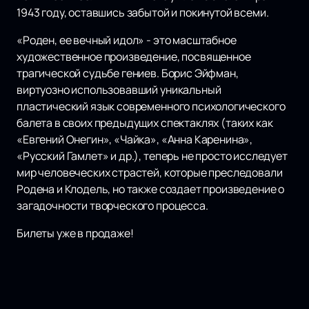
1943 году, оставшись забытой и покинутой всеми.
«Роден, ее вечный идол» - это масштабное
художественное произведение, посвященное
трагической судьбе гениев. Борис Эйфман,
виртуозно использовавший уникальный
пластический язык современного психологического
балета в своих предыдущих спектаклях (таких как
«Евгений Онегин», «Чайка», «Анна Каренина»,
«Русский Гамлет» и др.), теперь не просто исследует
мир человеческих страстей, которые преследовали
Родена и Клодель, но также создает произведение о
загадочности творческого процесса.
Билеты уже в продаже!