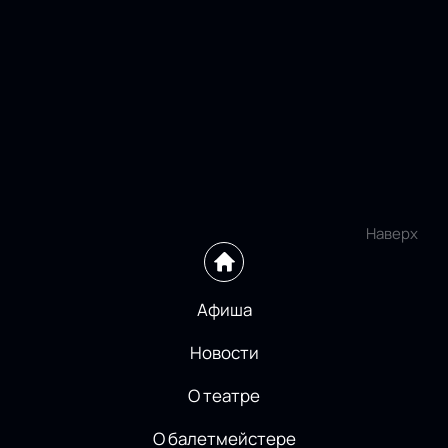
Наверх
Афиша
Новости
О театре
О балетмейстере