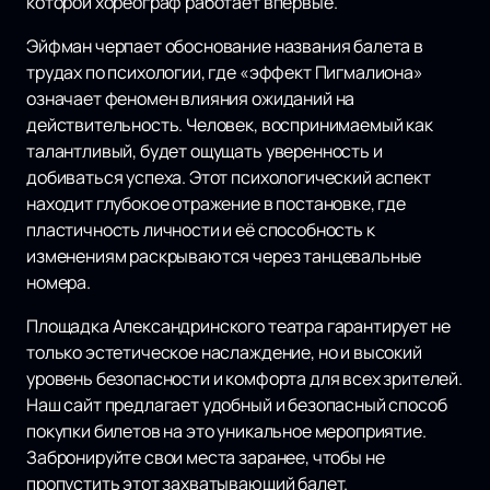
которой хореограф работает впервые.
Эйфман черпает обоснование названия балета в
трудах по психологии, где «эффект Пигмалиона»
означает феномен влияния ожиданий на
действительность. Человек, воспринимаемый как
талантливый, будет ощущать уверенность и
добиваться успеха. Этот психологический аспект
находит глубокое отражение в постановке, где
пластичность личности и её способность к
изменениям раскрываются через танцевальные
номера.
Площадка Александринского театра гарантирует не
только эстетическое наслаждение, но и высокий
уровень безопасности и комфорта для всех зрителей.
Наш сайт предлагает удобный и безопасный способ
покупки билетов на это уникальное мероприятие.
Забронируйте свои места заранее, чтобы не
пропустить этот захватывающий балет.