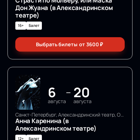
Страсти по Мольеру, или Маска
Дон Жуана (в Александринском
театре)
16+
Балет
Выбрать билеты
от
3600
₽
6
20
—
августа
августа
Санкт-Петербург, Александринский театр, Основная сцена
Анна Каренина (в
Александринском театре)
12+
Балет