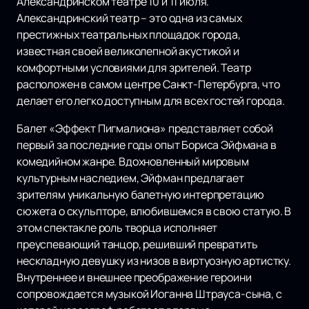
Александринском театре 10 и 11 июля.
Александринский театр – это одна из самых
престижных театральных площадок города,
известная своей великолепной акустикой и
комфортными условиями для зрителей. Театр
расположен в самом центре Санкт-Петербурга, что
делает его легко доступным для всех гостей города.
Балет «Эффект Пигмалиона» представляет собой
первый за последние годы опыт Бориса Эйфмана в
комедийном жанре. Вдохновленный мировым
культурным наследием, Эйфман предлагает
зрителям уникальную балетную интерпретацию
сюжета о скульпторе, влюбившемся в свою статую. В
этом спектакле роль творца исполняет
преуспевающий танцор, решивший превратить
нескладную девушку из низов в виртуозную артистку.
Внутреннее и внешнее преображение героини
сопровождается музыкой Иоганна Штрауса-сына, с