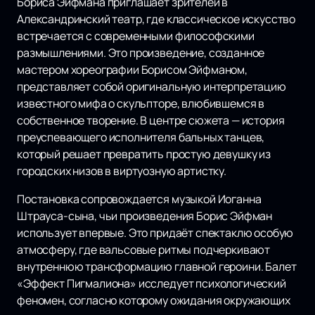
Бориса Эйфмана приглашает зрителей в
Александринский театр, где классическое искусство
встречается с современными философскими
размышлениями. Это произведение, созданное
мастером хореографии Борисом Эйфманом,
представляет собой оригинальную интерпретацию
известного мифа о скульпторе, влюбившемся в
собственное творение. В центре сюжета — история
преуспевающего исполнителя бальных танцев,
который решает превратить простую девушку из
городских низов в виртуозную артистку.
Постановка сопровождается музыкой Иоганна
Штрауса-сына, чьи произведения Борис Эйфман
использует впервые. Это придаёт спектаклю особую
атмосферу, где вальсовые ритмы подчеркивают
внутреннюю трансформацию главной героини. Балет
«Эффект Пигмалиона» исследует психологический
феномен, согласно которому ожидания окружающих