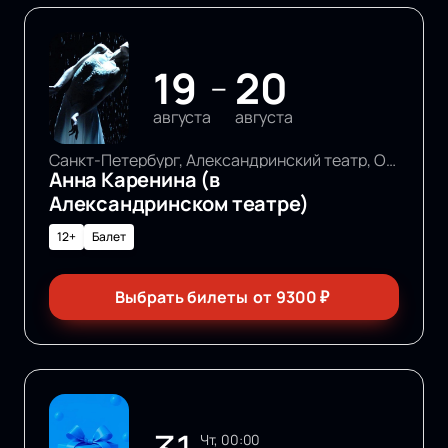
19
20
—
августа
августа
Санкт-Петербург, Александринский театр, Основная сцена
Анна Каренина (в
Александринском театре)
12+
Балет
Выбрать билеты
от
9300
₽
чт, 00:00